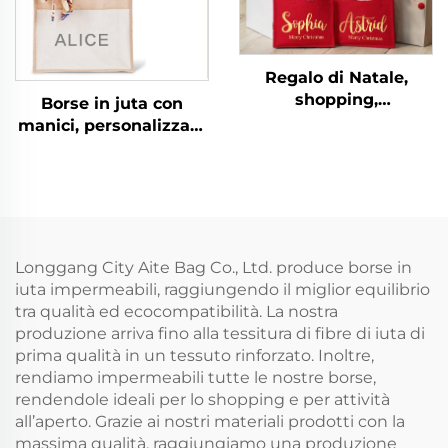
Spesa
Regalo di Natale,
shopping,
Borse in juta con
personalizzato,
manici, personalizzate
grande, sacchetto
e stampate,
portafavori
all'ingrosso, con
matrimoniale, borsa
chiusura a zip,
da spiaggia in tela di
ecologiche, disponibili
iuta personalizzata
in formati fino a
con nome per
grande
Longgang City Aite Bag Co., Ltd. produce borse in
damigella d'onore
iuta impermeabili, raggiungendo il miglior equilibrio
tra qualità ed ecocompatibilità. La nostra
produzione arriva fino alla tessitura di fibre di iuta di
prima qualità in un tessuto rinforzato. Inoltre,
rendiamo impermeabili tutte le nostre borse,
rendendole ideali per lo shopping e per attività
all’aperto. Grazie ai nostri materiali prodotti con la
massima qualità, raggiungiamo una produzione