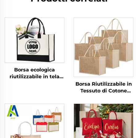
Borsa ecologica
riutilizzabile in tela
stampata, iuta, juta
Borsa Riutilizzabile in
grezza con manici in
Tessuto di Cotone
cotone per
Naturale, Pieghevole,
immagazzinaggio e
con Disegno
spesa
Personalizzato,
Organica e Sostenibile,
con Materiale in Juta,
per la Spiaggia e la