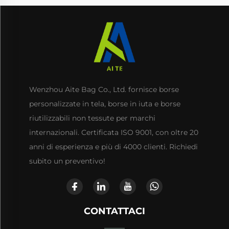
Wenzhou Aite Bag Co., Ltd. fornisce borse
personalizzate in tela, borse in iuta e borse
riutilizzabili non tessute per marchi
internazionali. Certificata ISO 9001, con oltre 20
anni di esperienza e più di 4000 clienti. Richiedi
subito un preventivo!
CONTATTACI