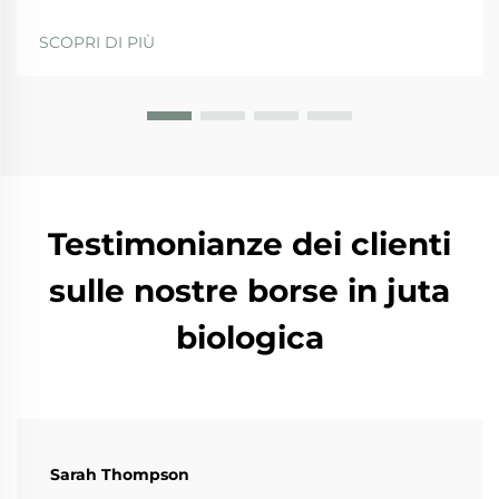
ISO 9001, BSCI, GRS e SA8000 — ciò che
effettivamente garantiscono. Quando si valutano i
SCOPRI DI PIÙ
fornitori, le aziende dovrebbero privilegiare quelli
con...
Testimonianze dei clienti
sulle nostre borse in juta
biologica
Sarah Thompson