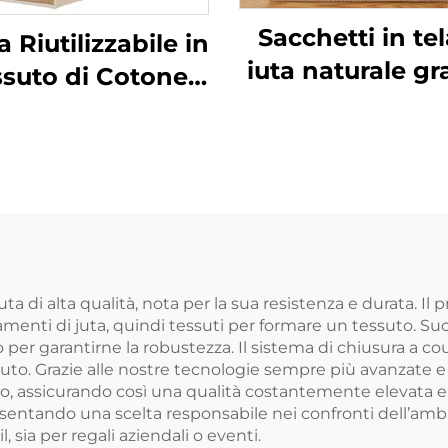
Sacchetti in tel
 Riutilizzabile in
iuta naturale gr
ssuto di Cotone
ecologici, vend
rale, Pieghevole,
all'ingrosso, con
con Disegno
personalizzat
ersonalizzato,
colore stampato
Organica e
regali
stenibile, con
riale in Juta, per
a Spiaggia e la
juta di alta qualità, nota per la sua resistenza e durata. I
lamenti di juta, quindi tessuti per formare un tessuto. Su
Spesa
per garantirne la robustezza. Il sistema di chiusura a c
. Grazie alle nostre tecnologie sempre più avanzate e ai 
orno, assicurando così una qualità costantemente elevata 
esentando una scelta responsabile nei confronti dell’ambie
l, sia per regali aziendali o eventi.