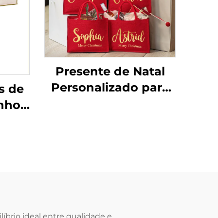
Presente de Natal
Personalizado para
s de
Compras Grande
nho
Sacola de Praia para
a
Casamento com
 de
Nome Personalizado
a e
em Saco de Linho
er
para Madrinhas
em
 o
íbrio ideal entre qualidade e