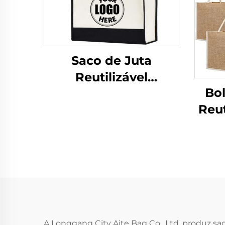
Saco de Juta
Reutilizável
Bo
Ecológico em Lona
Reut
Impressa com Alça
P
de Algodão para
Org
Armazenamento e
Compras
Dese
Ma
A Longgang City Aite Bag Co., Ltd. produz sa