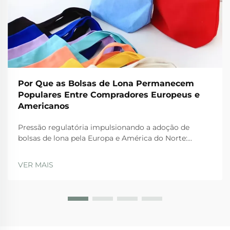
Por Que as Bolsas de Lona Permanecem
Populares Entre Compradores Europeus e
Americanos
Pressão regulatória impulsionando a adoção de
bolsas de lona pela Europa e América do Norte:
Proibições da UE sobre plásticos descartáveis e o
Plano de Ação para a Economia Circular. As rígidas
VER MAIS
regulamentações da UE estão realmente levando as
empresas a adotarem bolsas de lona nos dias atuais.
A Diretiva sobre Plásticos de Uso Único...