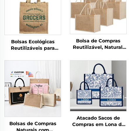
Bolsa de Compras
Bolsas Ecológicas
Reutilizável, Natural,
Reutilizáveis para
Personalizada,
Promoção por Atacado
Orgânica, Dobrável,
para Mulheres,
em Lona para
Personalizadas em
Desenho, Praia, com
Saco de Sisal ou Juta
Material de Juta
com Logotipo, para
Embalagem e Uso ao
Ar Livre
Atacado Sacos de
Bolsas de Compras
Compras em Lona de
Naturais com
Juta Ecológica com