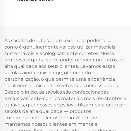
Impressão
Impressão
Personalizada em
Personalizada e Lenço
Saco, Bolsas de Praia,
de Seda Colorido para
Bolsa de Tote em Juta,
Publicidade Diária
Bolsa de Tote em Lona
Vazada em Branco
As sacolas de juta são um exemplo perfeito de
como é genuinamente valioso utilizar materiais
sustentáveis e ecologicamente corretos. Nossa
empresa orgulha-se de poder oferecer produtos de
alta qualidade aos seus clientes. Levamos essas
sacolas ainda mais longe, oferecendo
personalização, o que permite uma experiência
totalmente única e flexível às suas necessidades.
Desde o início, as sacolas são confeccionadas
exclusivamente com os materiais mais resistentes e
duráveis, que nossos artesãos utilizam para produzir
sacolas de alta qualidade — produtos
cuidadosamente feitos à mão. Além disso,
mantemos nossos clientes em mente e
oferecemos-lhes a possibilidade de coordenar e