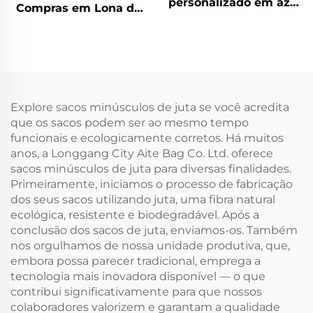
personalizado em azul
Compras em Lona de
escuro de juta e lona
Juta Ecológica com
com alça de corda,
Impressão
sacola colorida
Personalizada e Lenço
combinada com lenço
de Seda Colorido para
de seda para
Publicidade Diária
publicidade diária
Explore sacos minúsculos de juta se você acredita
que os sacos podem ser ao mesmo tempo
funcionais e ecologicamente corretos. Há muitos
anos, a Longgang City Aite Bag Co. Ltd. oferece
sacos minúsculos de juta para diversas finalidades.
Primeiramente, iniciamos o processo de fabricação
dos seus sacos utilizando juta, uma fibra natural
ecológica, resistente e biodegradável. Após a
conclusão dos sacos de juta, enviamos-os. Também
nos orgulhamos de nossa unidade produtiva, que,
embora possa parecer tradicional, emprega a
tecnologia mais inovadora disponível — o que
contribui significativamente para que nossos
colaboradores valorizem e garantam a qualidade