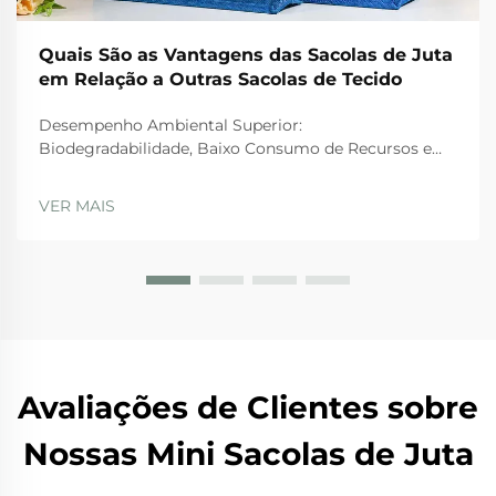
Quais São as Vantagens das Sacolas de Juta
em Relação a Outras Sacolas de Tecido
Desempenho Ambiental Superior:
Biodegradabilidade, Baixo Consumo de Recursos e
Captura de Carbono Biodegradação Rápida em
Confronto com Plástico Persistente e Algodão de
VER MAIS
Degradação Lenta. Sacolas de juta normalmente se
decompõem totalmente em cerca de 3 a 6 meses
quando deixadas na natureza...
Avaliações de Clientes sobre
Nossas Mini Sacolas de Juta