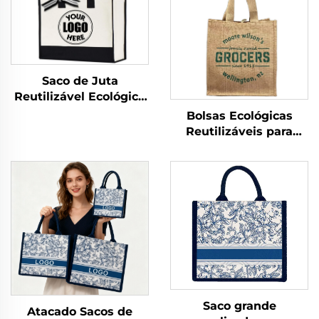
Saco de Juta
Reutilizável Ecológico
em Lona Impressa
Bolsas Ecológicas
com Alça de Algodão
Reutilizáveis para
para Armazenamento
Promoção por Atacado
e Compras
para Mulheres,
Personalizadas em
Saco de Sisal ou Juta
com Logotipo, para
Embalagem e Uso ao
Ar Livre
Saco grande
Atacado Sacos de