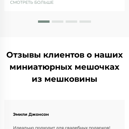
СМОТРЕТЬ БОЛЬШЕ
пластиком и медленноразлагающимся хлопком.
Джутовые мешки, как правило, полностью
разлагаются примерно за 3–6 месяцев при
нахождении в природной среде...
Отзывы клиентов о наших
миниатюрных мешочках
из мешковины
Эмили Джонсон
Идеально подходит для свадебных подарков!