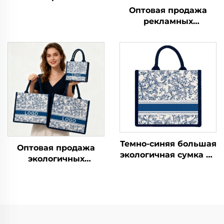
холщовая сумка-
Оптовая продажа
шоппер из джута и
рекламных
мешковины с
экологически чистых
хлопковыми ручками
многоразовых сумок
для хранения и
для покупок для
покупок с печатным
женщин, с логотипом,
рисунком
из мешковины/
джута, упаковка для
использования на
открытом воздухе
Темно-синяя большая
Оптовая продажа
экологичная сумка из
экологичных
джута и холста с
больших холщовых
печатью, с ручками
сумок-шопперов из
из веревки, сумка-
мешковины и джута
шоппер для
с индивидуальным
ежедневной
принтом, яркие
рекламы, подходит