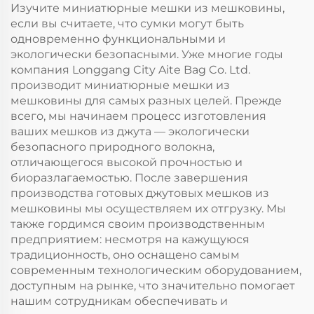
шелковые платки в
Изучите миниатюрные мешки из мешковины,
для яркого
комплекте,
если вы считаете, что сумки могут быть
шелкового платка
повседневная
одновременно функциональными и
реклама
экологически безопасными. Уже многие годы
компания Longgang City Aite Bag Co. Ltd.
производит миниатюрные мешки из
мешковины для самых разных целей. Прежде
всего, мы начинаем процесс изготовления
ваших мешков из джута — экологически
безопасного природного волокна,
отличающегося высокой прочностью и
биоразлагаемостью. После завершения
производства готовых джутовых мешков из
мешковины мы осуществляем их отгрузку. Мы
также гордимся своим производственным
предприятием: несмотря на кажущуюся
традиционность, оно оснащено самым
современным технологическим оборудованием,
доступным на рынке, что значительно помогает
нашим сотрудникам обеспечивать и