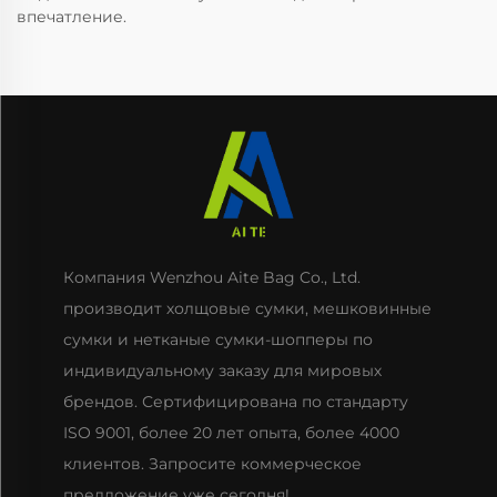
впечатление.
Компания Wenzhou Aite Bag Co., Ltd.
производит холщовые сумки, мешковинные
сумки и нетканые сумки-шопперы по
индивидуальному заказу для мировых
брендов. Сертифицирована по стандарту
ISO 9001, более 20 лет опыта, более 4000
клиентов. Запросите коммерческое
предложение уже сегодня!