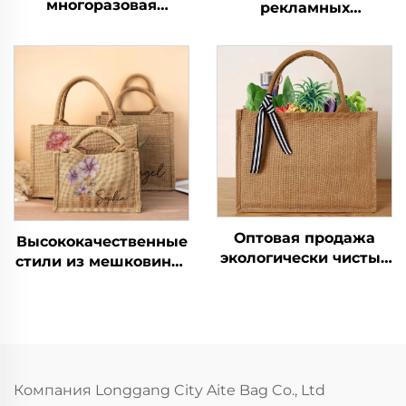
многоразовая
рекламных
холщовая сумка-
экологически чистых
шоппер из джута и
многоразовых сумок
мешковины с
для покупок для
хлопковыми ручками
женщин, с логотипом,
для хранения и
из мешковины/
покупок с печатным
джута, упаковка для
рисунком
использования на
открытом воздухе
Оптовая продажа
Высококачественные
экологически чистых
стили из мешковины,
больших
оптовая продажа
натуральных мешков
экологически чистых
из грубой
больших
мешковины, сумка-
натуральных мешков
шоппер из джута с
из грубой
печатью логотипа и
мешковины, сумка-
Компания Longgang City Aite Bag Co., Ltd
цвета на заказ для
шоппер из джута с