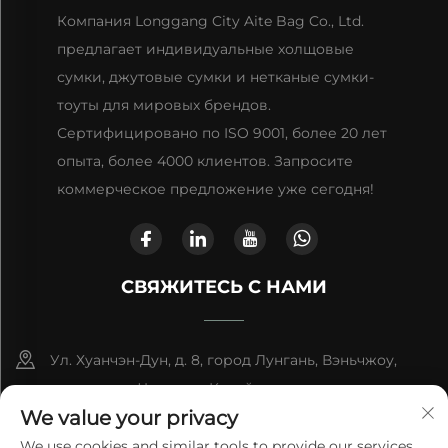
Компания Longgang City Aite Bag Co., Ltd.
предлагает индивидуальные холщовые
сумки, джутовые сумки и нетканые сумки-
тоуты для мировых брендов.
Сертифицировано по ISO 9001, более 20 лет
опыта, более 4000 клиентов. Запросите
коммерческое предложение уже сегодня!
СВЯЖИТЕСЬ С НАМИ
Ул. Хуанчэн-Дун, д. 8, город Лунгань, Вэньчжоу,
провинция Чжэцзян, Китай
We value your privacy
+86-13868363329
We use cookies and similar tools to provide our services.