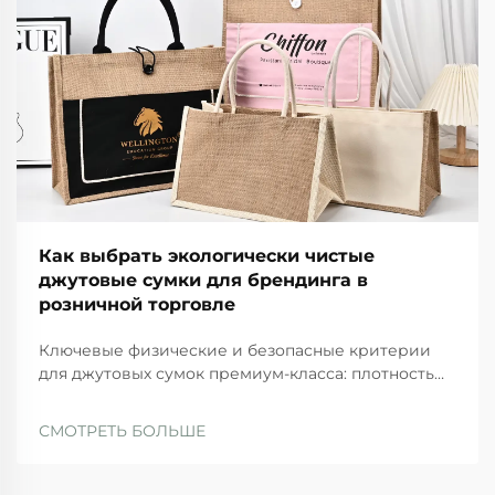
Как выбрать экологически чистые
джутовые сумки для брендинга в
розничной торговле
Ключевые физические и безопасные критерии
для джутовых сумок премиум-класса: плотность
плетения, г/м² и прочность материала ручек. Для
джутовых сумок высокого качества существуют
СМОТРЕТЬ БОЛЬШЕ
определённые физические стандарты, которым
они должны соответствовать, чтобы быть
долговечными и безопасными при регулярном