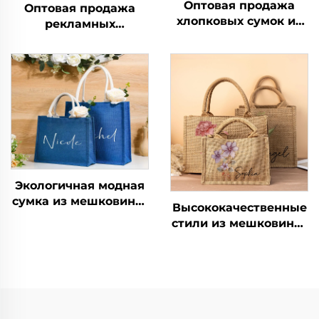
Оптовая продажа
Оптовая продажа
хлопковых сумок из
рекламных
джута с ручками и
экологически чистых
узором из букв, с
многоразовых сумок
застежкой-молнией,
для покупок для
экологически чистые,
женщин, с логотипом,
размерами до
из мешковины/
крупных
джута, упаковка для
использования на
открытом воздухе
Экологичная модная
сумка из мешковины,
Высококачественные
оптовая продажа,
стили из мешковины,
сумка-шоппер,
оптовая продажа
портативная
экологически чистых
ламинированная эко-
больших
сумка из джута с
натуральных мешков
возможностью
из грубой
нанесения логотипа
мешковины, сумка-