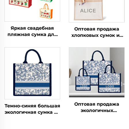
Яркая свадебная
Оптовая продажа
пляжная сумка для
хлопковых сумок из
невесты из
джута с ручками и
переработанного
узором из букв, с
мешковины и джута,
застежкой-молнией,
сумка-шоппер с
экологически чистые,
логотипом, свадебная
размерами до
сумка из
крупных
переработанной
мешковины и джута
для промоакций
Оптовая продажа
Темно-синяя большая
экологичных
экологичная сумка из
больших холщовых
джута и холста с
сумок-шопперов из
печатью, с ручками