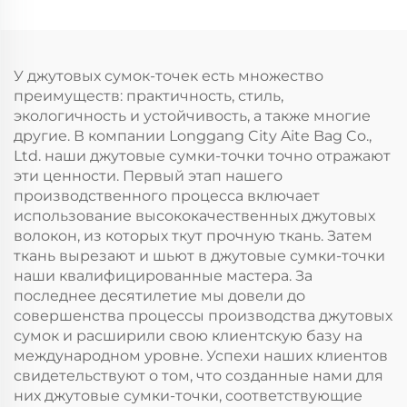
мешковины и джута
из веревки, сумка-
с индивидуальным
шоппер для
принтом, яркие
ежедневной
шелковые платки в
рекламы, подходит
У джутовых сумок-точек есть множество
комплекте,
для яркого
преимуществ: практичность, стиль,
повседневная
шелкового платка
экологичность и устойчивость, а также многие
реклама
другие. В компании Longgang City Aite Bag Co.,
Ltd. наши джутовые сумки-точки точно отражают
эти ценности. Первый этап нашего
производственного процесса включает
использование высококачественных джутовых
волокон, из которых ткут прочную ткань. Затем
ткань вырезают и шьют в джутовые сумки-точки
наши квалифицированные мастера. За
последнее десятилетие мы довели до
совершенства процессы производства джутовых
сумок и расширили свою клиентскую базу на
международном уровне. Успехи наших клиентов
свидетельствуют о том, что созданные нами для
них джутовые сумки-точки, соответствующие