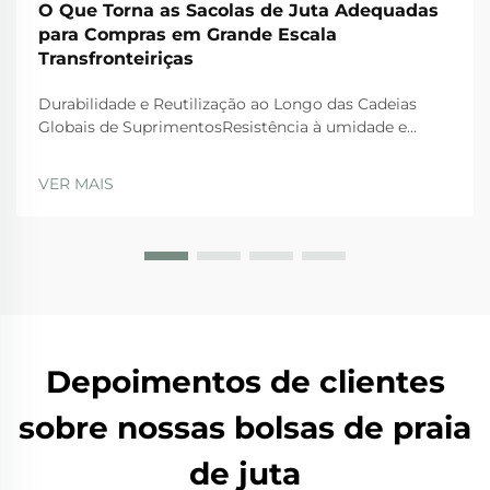
O Que Torna as Sacolas de Juta Adequadas
para Compras em Grande Escala
Transfronteiriças
Durabilidade e Reutilização ao Longo das Cadeias
Globais de SuprimentosResistência à umidade e
integridade estrutural durante o transporte
marítimo/aéreoAs sacolas de juta resistem
VER MAIS
naturalmente à umidade, o que as torna muito
importantes para o transporte internacional onde os
produtos precisam de prot...
Depoimentos de clientes
sobre nossas bolsas de praia
de juta