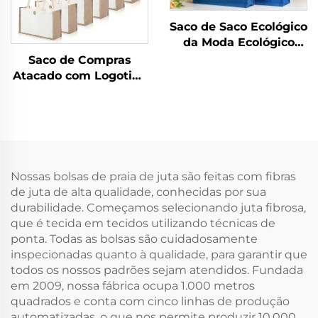
Saco de Saco Ecológico
da Moda Ecológico
Atacadista Sacola
Saco de Compras
Portátil de Saco
Atacado com Logotipo
Ecolaminado de Linho
Personalizado por
com Logotipo
Transferência Térmica,
Imprimível
Impermeável, em Juta,
Saco de Embalagem
Ecológica para
Presentes em Saco de
Nossas bolsas de praia de juta são feitas com fibras
Compra em Cânhamo
de juta de alta qualidade, conhecidas por sua
durabilidade. Começamos selecionando juta fibrosa,
que é tecida em tecidos utilizando técnicas de
ponta. Todas as bolsas são cuidadosamente
inspecionadas quanto à qualidade, para garantir que
todos os nossos padrões sejam atendidos. Fundada
em 2009, nossa fábrica ocupa 1.000 metros
quadrados e conta com cinco linhas de produção
automatizadas, o que nos permite produzir 10.000