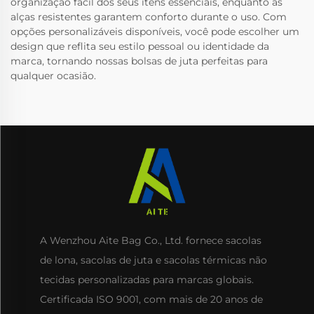
organização fácil dos seus itens essenciais, enquanto as
alças resistentes garantem conforto durante o uso. Com
opções personalizáveis disponíveis, você pode escolher um
design que reflita seu estilo pessoal ou identidade da
marca, tornando nossas bolsas de juta perfeitas para
qualquer ocasião.
A Wenzhou Aite Bag Co., Ltd. fornece sacolas
de lona, sacolas de juta e sacolas térmicas não
tecidas personalizadas para marcas globais.
Certificada ISO 9001, com mais de 20 anos de