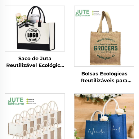
Saco de Juta
Reutilizável Ecológico
em Lona Impressa
Bolsas Ecológicas
com Alça de Algodão
Reutilizáveis para
para Armazenamento
Promoção por Atacado
e Compras
para Mulheres,
Personalizadas em
Saco de Sisal ou Juta
com Logotipo, para
Embalagem e Uso ao
Ar Livre