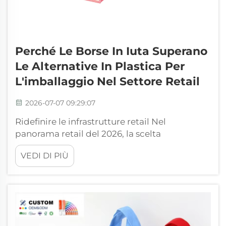
Perché Le Borse In Iuta Superano
Le Alternative In Plastica Per
L'imballaggio Nel Settore Retail
2026-07-07 09:29:07
Ridefinire le infrastrutture retail Nel
panorama retail del 2026, la scelta
dell'imballaggio non è più un dettaglio
VEDI DI PIÙ
secondario relativo agli acquisti: è invece un
componente fondamentale dell'architettura
del marchio. Il settore ha ormai superato
l'epoca degli imballaggi generici in plastica...