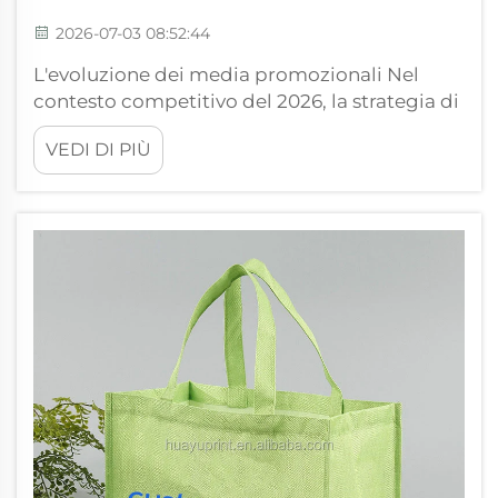
2026-07-03 08:52:44
L'evoluzione dei media promozionali Nel
contesto competitivo del 2026, la strategia di
outreach del brand ha subito un
VEDI DI PIÙ
cambiamento fondamentale. Le
organizzazioni hanno abbandonato il
modello dei "regali monouso", che spesso
genera associazioni negative con...