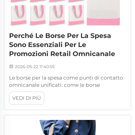
Perché Le Borse Per La Spesa
Sono Essenziali Per Le
Promozioni Retail Omnicanale
2026-05-22 11:40:55
Le borse per la spesa come punti di contatto
omnicanale unificati: come le borse
personalizzate con il marchio collegano la
VEDI DI PIÙ
scoperta online e la conversione in negozio.
Oggi, il 73% degli acquirenti retail passa
attraverso più canali prima dell’acquisto:
naviga sui social media, verifica la
disponibilità in magazzino...