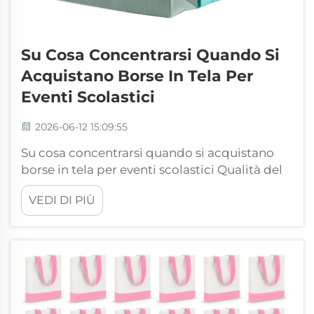
Su Cosa Concentrarsi Quando Si
Acquistano Borse In Tela Per
Eventi Scolastici
2026-06-12 15:09:55
Su cosa concentrarsi quando si acquistano
borse in tela per eventi scolastici Qualità del
tessuto e prestazioni pratiche del materiale
VEDI DI PIÙ
Le borse in tela sono diventate un accessorio
quotidiano molto popolare per le più svariate
attività scolastiche, apprezzate per la loro
leggerezza, riutilizzabilità, fe...