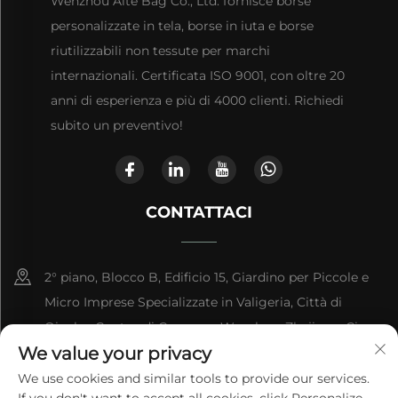
Wenzhou Aite Bag Co., Ltd. fornisce borse
personalizzate in tela, borse in iuta e borse
riutilizzabili non tessute per marchi
internazionali. Certificata ISO 9001, con oltre 20
anni di esperienza e più di 4000 clienti. Richiedi
subito un preventivo!
CONTATTACI
2° piano, Blocco B, Edificio 15, Giardino per Piccole e
Micro Imprese Specializzate in Valigeria, Città di
Qianku, Contea di Cangnan, Wenzhou, Zhejiang, Cina
We value your privacy
+86-13868363329
We use cookies and similar tools to provide our services.