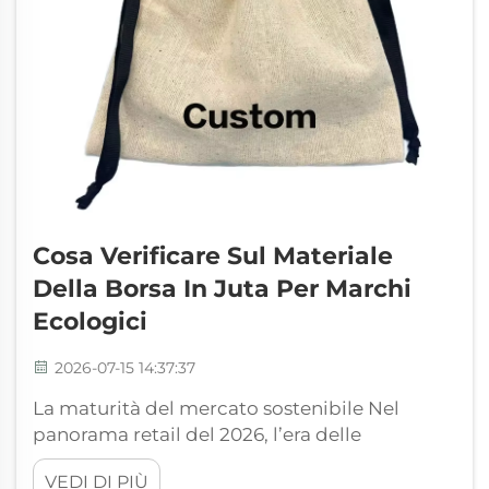
Cosa Verificare Sul Materiale
Della Borsa In Juta Per Marchi
Ecologici
2026-07-15 14:37:37
La maturità del mercato sostenibile Nel
panorama retail del 2026, l’era delle
generiche dichiarazioni ambientali sta
VEDI DI PIÙ
rapidamente tramontando. I consumatori