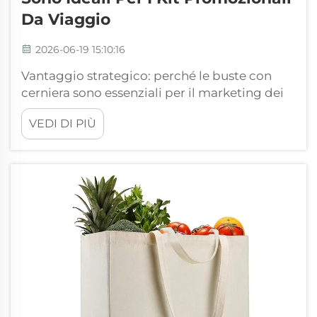
Da Viaggio
2026-06-19 15:10:16
Vantaggio strategico: perché le buste con
cerniera sono essenziali per il marketing dei
marchi di viaggio. Il compagno versatile per i
VEDI DI PIÙ
viaggiatori internazionali. Nel mondo in
continua evoluzione del turismo e dei viaggi,
il branding si basa su articoli che offrono
un’utilità reale, mantenendo al contempo
una presenza...