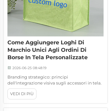
Come Aggiungere Loghi Di
Marchio Unici Agli Ordini Di
Borse In Tela Personalizzate
2026-06-25 08:48:19
Branding strategico: principi
dell'integrazione visiva sugli accessori in tela.
Il valore strategico degli accessori in tela con
VEDI DI PIÙ
marchio. Nel panorama contemporaneo
della rappresentazione del marchio,
l'autenticità costituisce la valuta primaria per