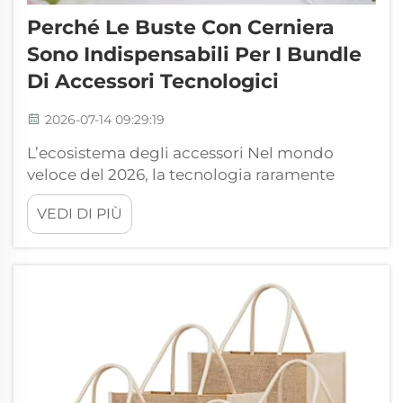
Perché Le Buste Con Cerniera
Sono Indispensabili Per I Bundle
Di Accessori Tecnologici
2026-07-14 09:29:19
L’ecosistema degli accessori Nel mondo
veloce del 2026, la tecnologia raramente
viene utilizzata in isolamento. Gli utenti
VEDI DI PIÙ
moderni operano all’interno di un ecosistema
complesso di periferiche: cavi ad alta
velocità, adattatori compatti, unità di
alimentazione e dispositivi di archiviazione
dati...