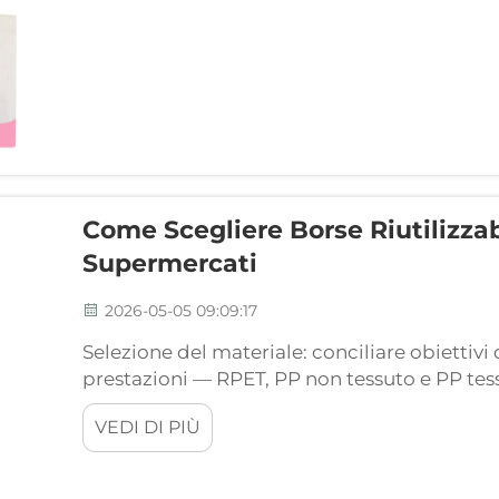
Come Scegliere Borse Riutilizzabi
Supermercati
2026-05-05 09:09:17
Selezione del materiale: conciliare obiettivi 
prestazioni — RPET, PP non tessuto e PP tess
percezione da parte dei consumatori. Scegli
VEDI DI PIÙ
riutilizzabile personalizzata significa...