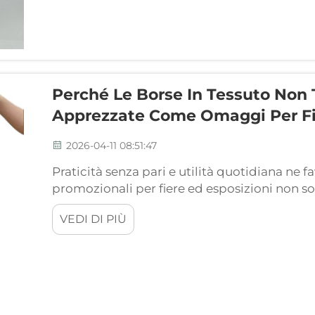
Perché Le Borse In Tessuto Non
Apprezzate Come Omaggi Per Fie
2026-04-11 08:51:47
Praticità senza pari e utilità quotidiana ne 
promozionali per fiere ed esposizioni non s
tessuto. Rispondono alle esigenze immediate
VEDI DI PIÙ
restano poi utilizzabili in seguito per svariate 