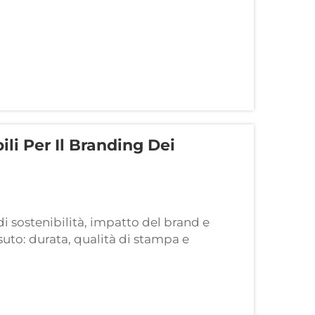
li Per Il Branding Dei
di sostenibilità, impatto del brand e
uto: durata, qualità di stampa e
ere il materiale giusto per una borsa