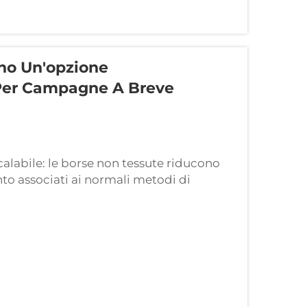
no Un'opzione
Per Campagne A Breve
calabile: le borse non tessute riducono
to associati ai normali metodi di
molto più semplice, poiché utilizza un
 che non...