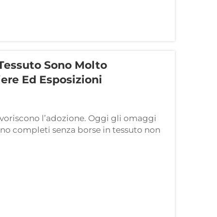
 Tessuto Sono Molto
re Ed Esposizioni
favoriscono l’adozione. Oggi gli omaggi
ono completi senza borse in tessuto non
 delle persone durante gli eventi e
finalità...