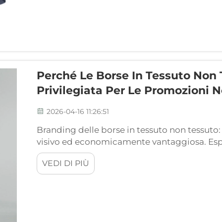
Perché Le Borse In Tessuto Non
Privilegiata Per Le Promozioni 
2026-04-16 11:26:51
Branding delle borse in tessuto non tessuto
visivo ed economicamente vantaggiosa. Esp
all’uso ripetuto da parte dei clienti. Quando
VEDI DI PIÙ
tessuto non tessuto, diventano involontaria
per i brand.