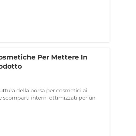
osmetiche Per Mettere In
rodotto
ruttura della borsa per cosmetici ai
 scomparti interni ottimizzati per un
le dimensioni e della disposizione
eviene i prodotti...