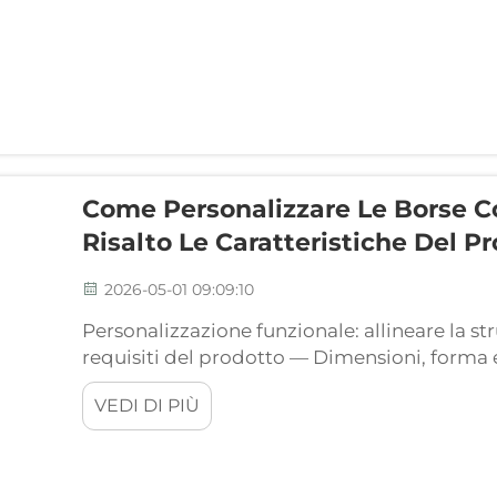
Come Personalizzare Le Borse C
Risalto Le Caratteristiche Del P
2026-05-01 09:09:10
Personalizzazione funzionale: allineare la st
requisiti del prodotto — Dimensioni, forma e
adattamento reale al prodotto. La scelta del
VEDI DI PIÙ
interna ideali elimina lo spreco di spazio e pr