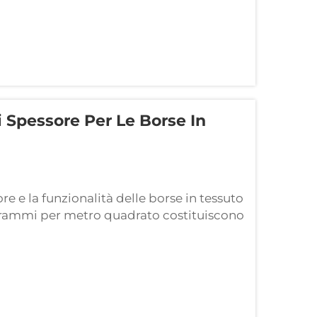
 Spessore Per Le Borse In
re e la funzionalità delle borse in tessuto
 grammi per metro quadrato costituiscono
se in tessuto non tessuto. GSM sta per
ialmente quanto è densa una stoffa