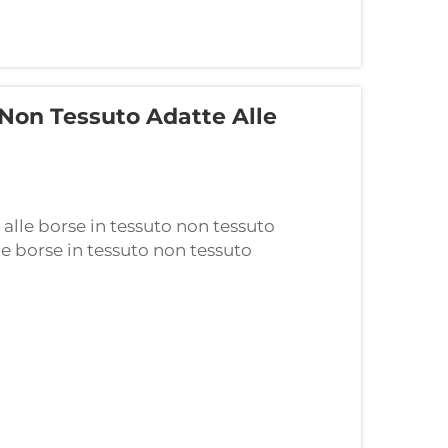
Non Tessuto Adatte Alle
 alle borse in tessuto non tessuto
le borse in tessuto non tessuto
i del brand. Quando le persone portano in
n tessuto, diventano cartelloni