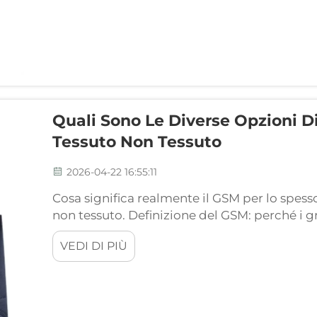
Quali Sono Le Diverse Opzioni Di
Tessuto Non Tessuto
2026-04-22 16:55:11
Cosa significa realmente il GSM per lo spesso
non tessuto. Definizione del GSM: perché i
la misura standard per lo spessore delle bor
VEDI DI PIÙ
grammi per metro quadrato e indica essenz
osservando...