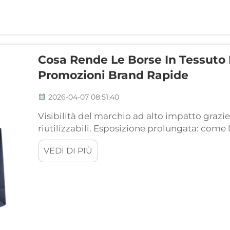
Cosa Rende Le Borse In Tessuto 
Promozioni Brand Rapide
2026-04-07 08:51:40
Visibilità del marchio ad alto impatto grazie
riutilizzabili. Esposizione prolungata: come 
trasformano i clienti in ambasciatori mobil
VEDI DI PIÙ
giro queste borse riutilizzabili in tessuto no
pubblicitari ambulanti per i brand senza...