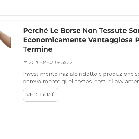
Perché Le Borse Non Tessute So
Economicamente Vantaggiosa 
Termine
2026-04-03 08:55:32
Investimento iniziale ridotto e produzione s
notevolmente quei costosi costi di avviamen
produzione. Anche il processo produttivo è 
VEDI DI PIÙ
materiale chiamato polipropilene spunbond