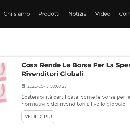
Chi siamo
Prodotti
Notizie
Video
Con
Cosa Rende Le Borse Per La Spes
Rivenditori Globali
2026-05-13 09:09:23
Sostenibilità certificata: come le borse per l
normativi e dei rivenditori a livello globale
imprescindibili per i rivenditori di primo livel
VEDI DI PIÙ
richiedono prove verificabili di sostenibilità 