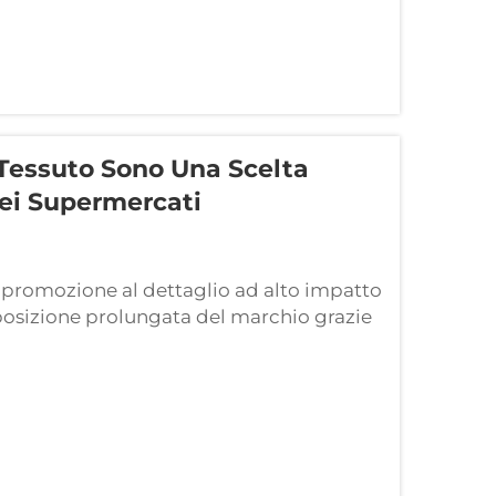
 Tessuto Sono Una Scelta
Nei Supermercati
: promozione al dettaglio ad alto impatto
osizione prolungata del marchio grazie
 le persone portano in giro le borse in
mente cartelloni pubblicitari ambulanti