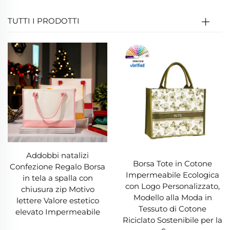
chiavi), una Borsa in Tela mantiene la sua forma
e integrità. I modelli di alta qualità presentano
TUTTI I PRODOTTI
cuciture rinforzate nei manici e nelle cuciture, in
grado di sostenere da 30 a 50 libbre senza
logorarsi. Questa longevità significa che una
singola Borsa in Tela sostituisce centinaia di
sacchetti monouso, rappresentando un
investimento affidabile che evita acquisti
ripetuti.
2. Design Ecologico per Ridurre l’Impatto
Addobbi natalizi
Borsa Tote in Cotone
Confezione Regalo Borsa
Ambientale
Impermeabile Ecologica
in tela a spalla con
con Logo Personalizzato,
chiusura zip Motivo
In un mondo attento all'ambiente, una borsa in
Modello alla Moda in
lettere Valore estetico
tela si afferma come un eroe sostenibile. Le
Tessuto di Cotone
elevato Impermeabile
Riciclato Sostenibile per la
borse di plastica monouso intasano le