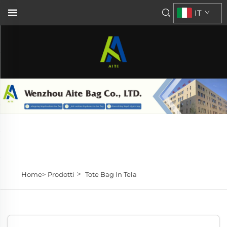
IT
>
Home>
Prodotti
Tote Bag In Tela