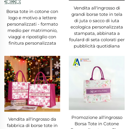
tela è ipoallergenica, rendendo la Borsa Tote in
Vendita all'ingrosso di
Borsa tote in cotone con
Tela sicura per chi ha la pelle sensibile: niente
grandi borse tote in tela
logo e motivo a lettere
di juta o sacco di iuta
irritazioni causate da materiali sintetici. Leggera
personalizzati - formato
ecologica personalizzata
medio per matrimonio,
ma resistente, una Borsa Tote in Tela risulta
stampata, abbinata a
viaggi e ripostiglio con
foulard di seta colorati per
comoda e maneggevole sia che tu stia facendo
finitura personalizzata
pubblicità quotidiana
commissioni, frequentando lezioni o esplorando
una nuova città.
5. Manutenzione Facile per Stili di Vita
Impegnati
Una borsa in tela è di facile manutenzione,
perfetta per chi ha una vita frenetica. La
maggior parte può essere lavata in lavatrice:
Promozione all'ingrosso
Vendita all'ingrosso da
basta metterla dentro con un detergente
Borsa Tote in Cotone
fabbrica di borse tote in