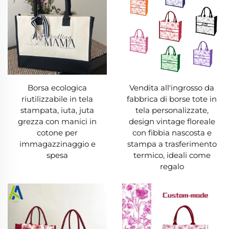
Una borsa in tela di cotone unisce funzionalità
ed eleganza senza fine. La sua superficie
testurizzata è perfetta per essere personalizzata
—stampe serigrafiche, ricami, effetti tie-dye o
tinte unite neutre, garantendo che ci sia una
Borsa ecologica
Vendita all'ingrosso da
riutilizzabile in tela
fabbrica di borse tote in
borsa in tela di cotone adatta a ogni gusto. Le
stampata, iuta, juta
tela personalizzate,
aziende amano le borse in tela di cotone
grezza con manici in
design vintage floreale
personalizzate; diventano pubblicità riutilizzabili
cotone per
con fibbia nascosta e
immagazzinaggio e
stampa a trasferimento
che i clienti portano con orgoglio. Le dimensioni
spesa
termico, ideali come
variano per soddisfare ogni esigenza: versioni
regalo
compatte si ripiegano nelle borse per uscite
rapide, modelli extra large contengono
attrezzature da spiaggia o articoli da viaggio,