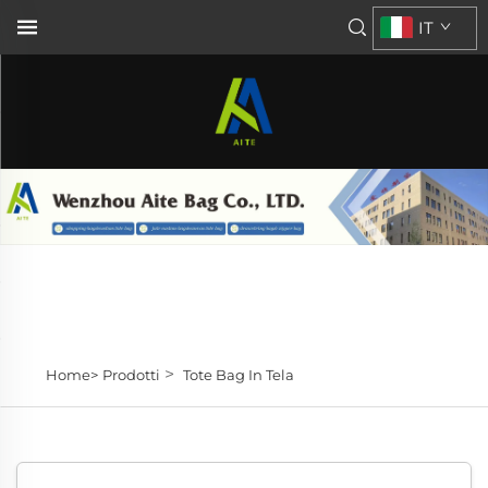
IT
>
Home>
Prodotti
Tote Bag In Tela