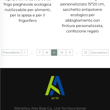
personalizzato 15*20 cm,
frigo pieghevole ecologica
sacchetto antipolvere
riutilizzabile per alimenti,
ecologico per
per la spesa e per il
abbigliamento con
frigorifero
finitura personalizzata,
confezione regalo
...
...
Precedente
1
7
8
9
10
11
13
Successivo
Wenzhou Aite Bag Co., Ltd. fornisce borse