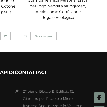
Stampa Termica Personalizzata
 Modello
del Logo, Vendita all'Ingrosso,
di Cotone
Ideale come Confezione
 per la
Regalo Ecologica
...
10
13
Successivo
APIDI
CONTATTACI
2° piano, Blocco B, Edificio 15,
Giardino per Piccole e Micro
Imprese Specializzate in Valigeria,