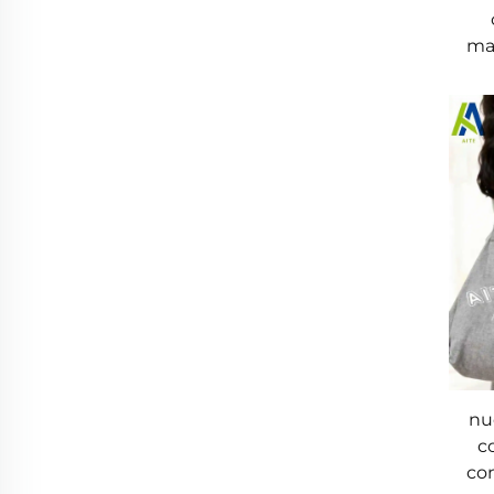
ma
nu
c
con