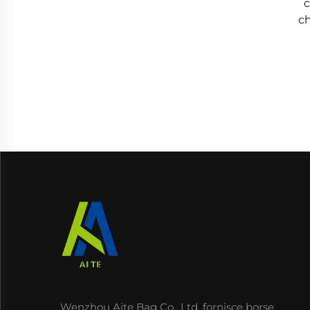
c
ch
Wenzhou Aite Bag Co., Ltd. fornisce borse