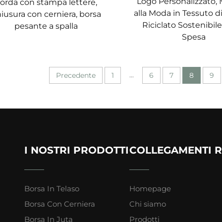
Logo Personalizzato,
orda con stampa lettere,
alla Moda in Tessuto 
iusura con cerniera, borsa
Riciclato Sostenibile
pesante a spalla
Spesa
...
Precedente
1
6
7
8
9
I NOSTRI PRODOTTI
COLLEGAMENTI R
Borsa In Telaso
Homepage
Borsa Con Cerniera
Chi siamo
Borsa In Juta
Prodotti