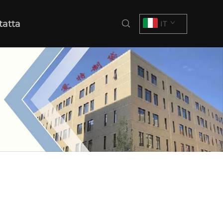
tatta
IT