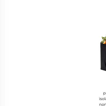
p
isol
non