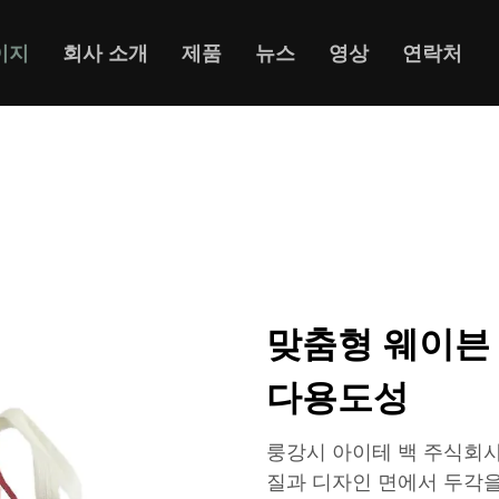
이지
회사 소개
제품
뉴스
영상
연락처
맞춤형 웨이븐
다용도성
룽강시 아이테 백 주식회사(Lan
질과 디자인 면에서 두각을