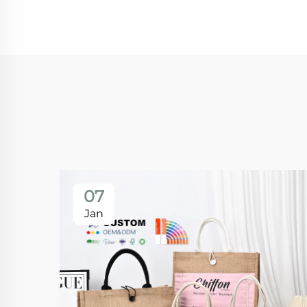
07
Jan