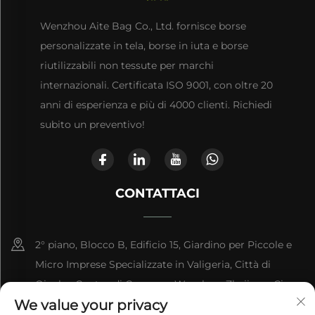
Wenzhou Aite Bag Co., Ltd. fornisce borse
personalizzate in tela, borse in iuta e borse
riutilizzabili non tessute per marchi
internazionali. Certificata ISO 9001, con oltre 20
anni di esperienza e più di 4000 clienti. Richiedi
subito un preventivo!
CONTATTACI
2° piano, Blocco B, Edificio 15, Giardino per Piccole e
Micro Imprese Specializzate in Valigeria, Città di
Qianku, Contea di Cangnan, Wenzhou, Zhejiang, Cina
We value your privacy