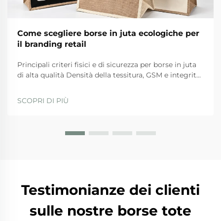
Come scegliere borse in juta ecologiche per
il branding retail
Principali criteri fisici e di sicurezza per borse in juta
di alta qualità Densità della tessitura, GSM e integrità
del materiale delle maniglie Per borse in juta di alta
qualità, ci sono determinati standard fisici che
SCOPRI DI PIÙ
devono essere rispettati per garantire durata e
sicurezza durante l'uso quotidiano. Th...
Testimonianze dei clienti
sulle nostre borse tote