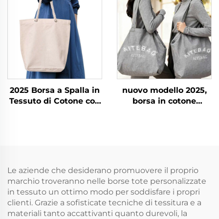
manico a spalla, stile
Promozionali Borsa a
moda, taglia media
Spalla in Cotone per la
per spiaggia e spesa
Spiaggia Estiva
2025 Borsa a Spalla in
nuovo modello 2025,
Tessuto di Cotone con
borsa in cotone
Stampe per Donna, ad
ecologica da donna
Alta Capacità, con
con grande capacità,
Chiusura Lampo,
manici a corda con
Borsa Tracolla e Borsa
stampa lettere,
per la Spesa per
chiusura con cerniera,
Commercio
borsa pesante a spalla
Le aziende che desiderano promuovere il proprio
Internazionale
marchio troveranno nelle borse tote personalizzate
in tessuto un ottimo modo per soddisfare i propri
clienti. Grazie a sofisticate tecniche di tessitura e a
materiali tanto accattivanti quanto durevoli, la