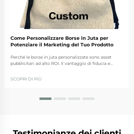
Come Personalizzare Borse in Juta per
Potenziare il Marketing del Tuo Prodotto
Perché le borse in juta personalizzate sono asset
pubblicitari ad alto ROI. Il vantaggio di fiducia e
visibilità: come le borse in juta trasformano i
consumatori in ambasciatori del brand. Quando si
SCOPRI DI PIÙ
tratta di instaurare fiducia con i clienti, le borse in juta
personalizzate sfruttano appieno la sostenibilità in
modo significativo. Ac...
Testimonianze dei clienti