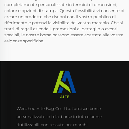
completamente personalizzate in termini di dimensioni,
colore e opzioni di stampa. Questa flessibilità vi consente di
creare un prodotto che risuoni con il vostro pubblico di
riferimento e potenzi la visibilità del vostro marchio. Che si
tratti di regali aziendali, promozioni al dettaglio o eventi
speciali, le nostre borse possono essere adattate alle vostre
esigenze specifiche.
Wenzhou Aite Bag Co., Ltd. fornisce borse
personalizzate in tela, borse in iuta e borse
riutilizzabili non tessute per marchi