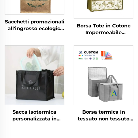
Sacchetti promozionali
Borsa Tote in Cotone
all'ingrosso ecologici
Impermeabile
riutilizzabili per la
Ecologica con Logo
spesa da donna, in
Personalizzato,
iuta o sacco
Modello alla Moda in
personalizzati con
Tessuto di Cotone
logo, confezionati per
Riciclato Sostenibile
uso esterno
per la Spesa
Sacca isotermica
Borsa termica in
personalizzata in
tessuto non tessuto
alluminio isolante
con stampa logo
riutilizzabile in tessuto
personalizzata,