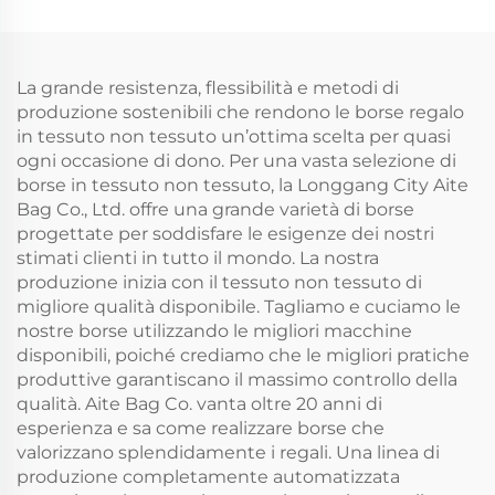
non tessuto
rivestita in foglio di
impermeabile per
alluminio, per
consegna cibo in
consegna cibo, borsa
grosso mantiene
per la spesa o pranzo,
La grande resistenza, flessibilità e metodi di
freddo e ghiacciato
refrigerante isolato
produzione sostenibili che rendono le borse regalo
in tessuto non tessuto un’ottima scelta per quasi
ogni occasione di dono. Per una vasta selezione di
borse in tessuto non tessuto, la Longgang City Aite
Bag Co., Ltd. offre una grande varietà di borse
progettate per soddisfare le esigenze dei nostri
stimati clienti in tutto il mondo. La nostra
produzione inizia con il tessuto non tessuto di
migliore qualità disponibile. Tagliamo e cuciamo le
nostre borse utilizzando le migliori macchine
disponibili, poiché crediamo che le migliori pratiche
produttive garantiscano il massimo controllo della
qualità. Aite Bag Co. vanta oltre 20 anni di
esperienza e sa come realizzare borse che
valorizzano splendidamente i regali. Una linea di
produzione completamente automatizzata