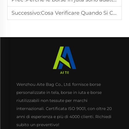
Successivo:
Cosa Verificare Quando Si Collabora con Produttori di Borse in Juta
Wenzhou Aite Bag Co., Ltd. fornisce borse
personalizzate in tela, borse in iuta e borse
riutilizzabili non tessute per marchi
internazionali. Certificata ISO 9001, con oltre 20
anni di esperienza e più di 4000 clienti. Richiedi
subito un preventivo!