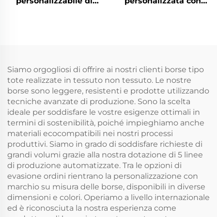
personalizzabile di
personalizzata con
colore solido, borsa a
stampa, borsa in
mano in cotone
tessuto non tessuto
personalizzata con
TNT riutilizzabile
logo stampato, borsa
promozionale con
per la spesa
logo, borse shopping
personalizzata per
tote in stoffa
Siamo orgogliosi di offrire ai nostri clienti borse tipo
negozio e alimentari
tote realizzate in tessuto non tessuto. Le nostre
borse sono leggere, resistenti e prodotte utilizzando
tecniche avanzate di produzione. Sono la scelta
ideale per soddisfare le vostre esigenze ottimali in
termini di sostenibilità, poiché impieghiamo anche
materiali ecocompatibili nei nostri processi
produttivi. Siamo in grado di soddisfare richieste di
grandi volumi grazie alla nostra dotazione di 5 linee
di produzione automatizzate. Tra le opzioni di
evasione ordini rientrano la personalizzazione con
marchio su misura delle borse, disponibili in diverse
dimensioni e colori. Operiamo a livello internazionale
ed è riconosciuta la nostra esperienza come