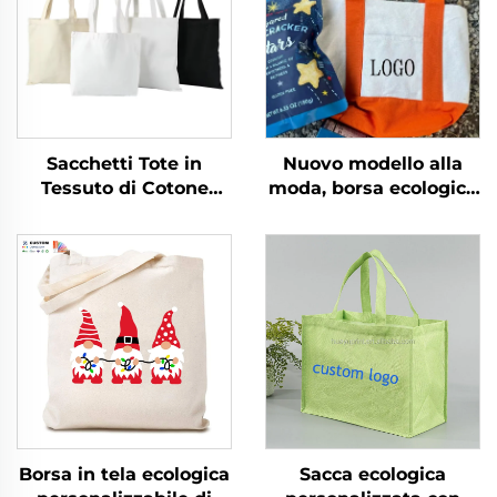
Sacchetti Tote in
Nuovo modello alla
Tessuto di Cotone
moda, borsa ecologica
Ecologico Riciclato
per la spesa, borsa in
Personalizzati
tela per donne con
Economici
tasca, borsa in cotone
Promozionali Borsa a
con manici
Spalla in Cotone per la
personalizzata con
Spiaggia Estiva
logo stampato
Borsa in tela ecologica
Sacca ecologica