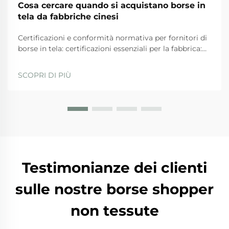
Cosa cercare quando si acquistano borse in
tela da fabbriche cinesi
Certificazioni e conformità normativa per fornitori di
borse in tela: certificazioni essenziali per la fabbrica:
ISO 9001, BSCI, GRS e SA8000 — ciò che
effettivamente garantiscono. Quando si valutano i
SCOPRI DI PIÙ
fornitori, le aziende dovrebbero privilegiare quelli
con...
Testimonianze dei clienti
sulle nostre borse shopper
non tessute