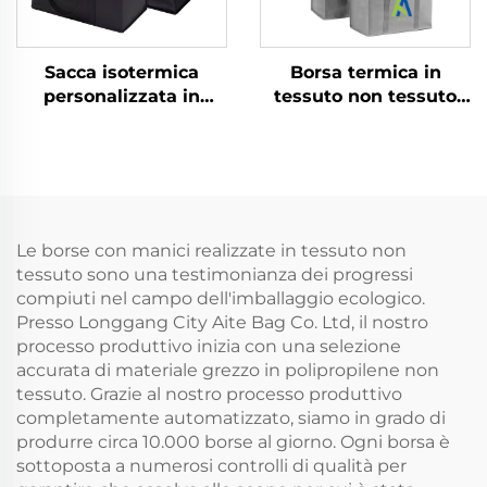
Sacca isotermica
Borsa termica in
personalizzata in
tessuto non tessuto
alluminio isolante
con stampa logo
riutilizzabile in tessuto
personalizzata,
non tessuto
rivestita in foglio di
impermeabile per
alluminio, per
consegna cibo in
consegna cibo, borsa
grosso mantiene
per la spesa o pranzo,
Le borse con manici realizzate in tessuto non
freddo e ghiacciato
refrigerante isolato
tessuto sono una testimonianza dei progressi
compiuti nel campo dell'imballaggio ecologico.
Presso Longgang City Aite Bag Co. Ltd, il nostro
processo produttivo inizia con una selezione
accurata di materiale grezzo in polipropilene non
tessuto. Grazie al nostro processo produttivo
completamente automatizzato, siamo in grado di
produrre circa 10.000 borse al giorno. Ogni borsa è
sottoposta a numerosi controlli di qualità per