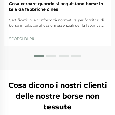
Cosa cercare quando si acquistano borse in
tela da fabbriche cinesi
Certificazioni e conformità normativa per fornitori di
borse in tela: certificazioni essenziali per la fabbrica:
ISO 9001, BSCI, GRS e SA8000 — ciò che
effettivamente garantiscono. Quando si valutano i
SCOPRI DI PIÙ
fornitori, le aziende dovrebbero privilegiare quelli
con...
Cosa dicono i nostri clienti
delle nostre borse non
tessute