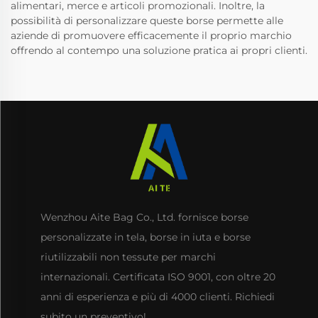
alimentari, merce e articoli promozionali. Inoltre, la
possibilità di personalizzare queste borse permette alle
aziende di promuovere efficacemente il proprio marchio
offrendo al contempo una soluzione pratica ai propri clienti.
Wenzhou Aite Bag Co., Ltd. fornisce borse
personalizzate in tela, borse in iuta e borse
riutilizzabili non tessute per marchi
internazionali. Certificata ISO 9001, con oltre 20
anni di esperienza e più di 4000 clienti. Richiedi
subito un preventivo!