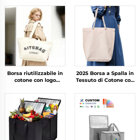
Borsa riutilizzabile in
2025 Borsa a Spalla in
cotone con logo
Tessuto di Cotone con
serigrafato
Stampe per Donna, ad
personalizzato,
Alta Capacità, con
chiusura con cerniera,
Chiusura Lampo,
manico a spalla, stile
Borsa Tracolla e Borsa
moda, taglia media
per la Spesa per
per spiaggia e spesa
Commercio
Internazionale