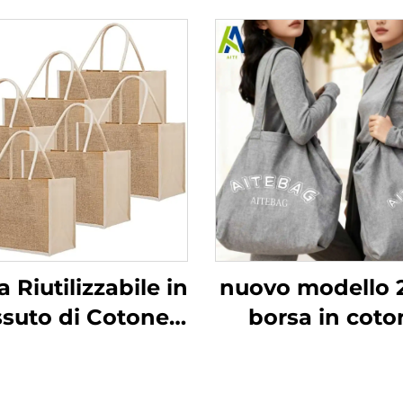
 Riutilizzabile in
nuovo modello 
ssuto di Cotone
borsa in coto
rale, Pieghevole,
ecologica da d
con Disegno
con grande capa