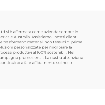
 con
rivestita in foglio di
e,
alluminio, per
n
consegna cibo, borsa
sa
per la spesa o
lla
pranzo, refrigerante
 Ltd si è affermata come azienda sempre in
erica e Australia. Assistiamo i nostri clienti
isolato
he trasformano materiali non tessuti di prima
luzioni personalizzate per migliorare la
ocessi produttivi al 100% sostenibili. Nel
 campagne promozionali. La nostra attenzione
o continuino a fare affidamento sui nostri