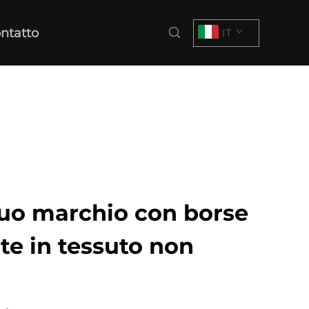
ntatto
IT
 tuo marchio con borse
te in tessuto non