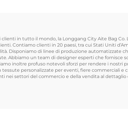
ersonalizzato,
manici a corda
Organica e
stampa letter
stenibile, con
chiusura co
riale in Juta, per
cerniera, bor
a Spiaggia e la
pesante a spa
clienti in tutto il mondo, la Longgang City Aite Bag Co.
enti. Contiamo clienti in 20 paesi, tra cui Stati Uniti d’Am
Spesa
alità. Disponiamo di linee di produzione automatizzate c
essute. Abbiamo un team di designer esperti che fornisce so
iamo inoltre profuso notevoli sforzi per rendere i nostri pr
n tessute personalizzate per eventi, fiere commerciali e
eranti nei settori del commercio e della vendita al dettagli