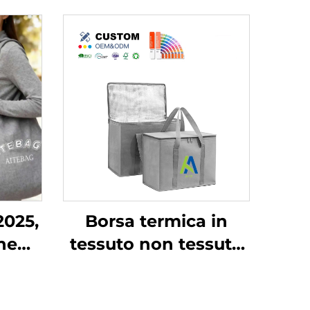
2025,
Borsa termica in
ne
tessuto non tessuto
onna
con stampa logo
cità,
personalizzata,