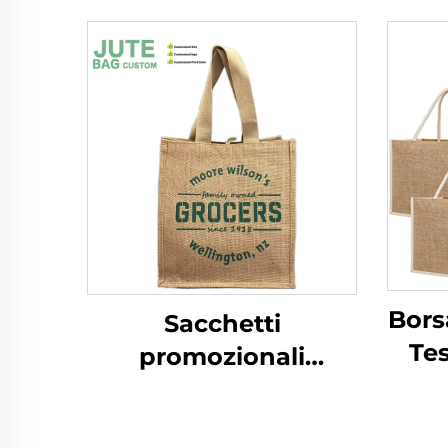
Borsa
Sacchetti
Te
promozionali
Natu
all'ingrosso ecologici
riutilizzabili per la