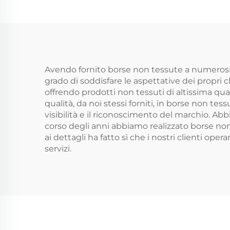
P
spesa da donna, in
iuta o sacco
So
personalizzati con
Mate
logo, confezionati
l
per uso esterno
Avendo fornito borse non tessute a numerosi 
grado di soddisfare le aspettative dei propri cli
offrendo prodotti non tessuti di altissima qu
qualità, da noi stessi forniti, in borse non t
visibilità e il riconoscimento del marchio. Abb
corso degli anni abbiamo realizzato borse no
ai dettagli ha fatto sì che i nostri clienti op
servizi.