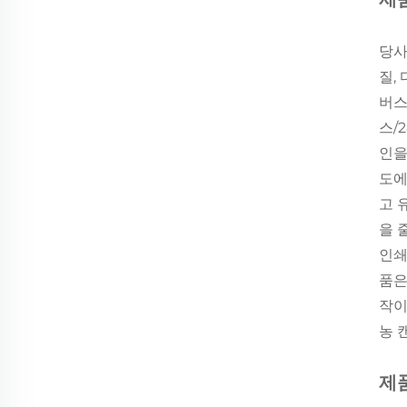
당사
질,
버스
스/
인을
도에
고 
을 
인쇄
품은
작이
농 
제