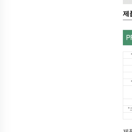
제
*
제