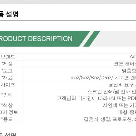
품 설명
*브랜드
Ai
*제품
코튼 캔버
*로고
맞춤형
*재료
4oz/6oz/8oz/10oz/12oz
*사이즈
당신의 요구
스크린 인쇄/열 전사 인
*인쇄
고객님의 디자인에 따라 (AI 또는 P
*색상
자연색 또는 기
크기 정보
대형, 중
*용도
결혼식, 생일, 프로모션, 쇼
품 설명