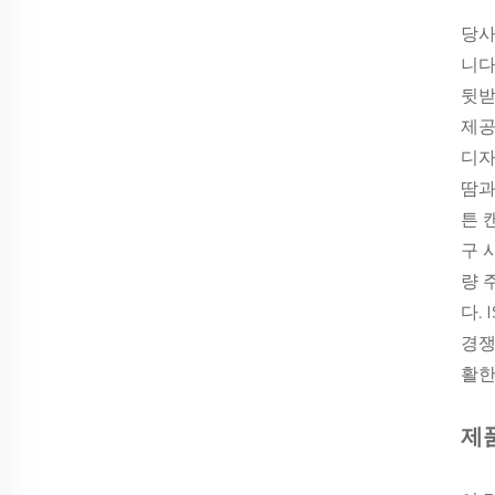
당사
니다
뒷받
제공
디자
땀과
튼 
구 
량 
다.
경쟁
활한
제