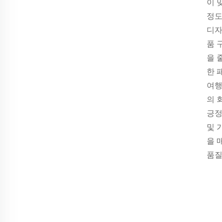
이 
정도
디자
품 
을 
한 
여행
의 
긍정
및 
을 
품질