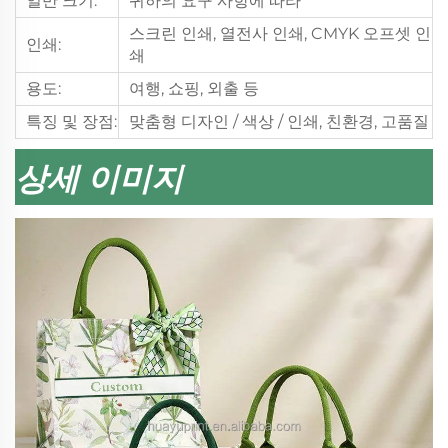
일반 크기:
귀하의 요구 사항에 따라
스크린 인쇄, 열전사 인쇄, CMYK 오프셋 인
인쇄:
쇄
용도:
여행, 쇼핑, 외출 등
특징 및 장점:
맞춤형 디자인 / 색상 / 인쇄, 친환경, 고품질
상세 이미지