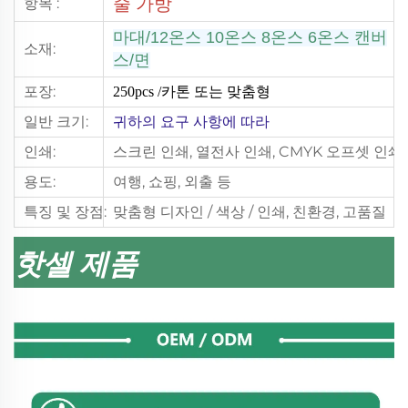
줄 가방
항목 :
마대/12온스 10온스 8온스 6온스
캔버
소재:
스/면
포장:
250pcs
/카톤 또는 맞춤형
일반 크기:
귀하의 요구 사항에 따라
인쇄:
스크린 인쇄, 열전사 인쇄, CMYK 오프셋 인쇄
용도:
여행, 쇼핑, 외출 등
특징 및 장점:
맞춤형 디자인 / 색상 / 인쇄, 친환경, 고품질
핫셀 제품