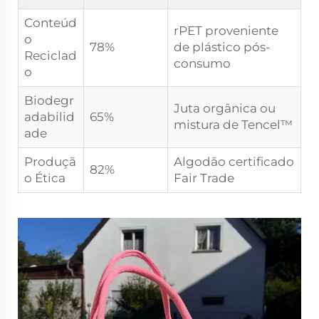
Conteúd
rPET proveniente
o
78%
de plástico pós-
Reciclad
consumo
o
Biodegr
Juta orgânica ou
adabilid
65%
mistura de Tencel™
ade
Produçã
Algodão certificado
82%
o Ética
Fair Trade