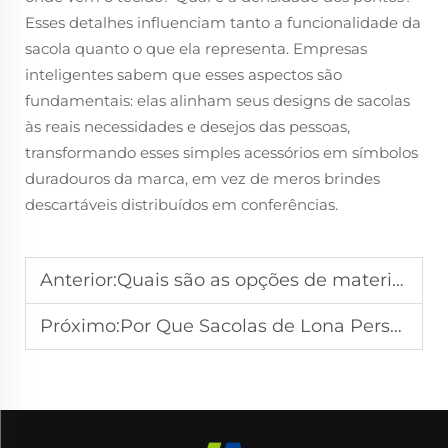
Esses detalhes influenciam tanto a funcionalidade da
sacola quanto o que ela representa. Empresas
inteligentes sabem que esses aspectos são
fundamentais: elas alinham seus designs de sacolas
às reais necessidades e desejos das pessoas,
transformando esses simples acessórios em símbolos
duradouros da marca, em vez de meros brindes
descartáveis distribuídos em conferências.
Anterior:
Quais são as opções de materiais para sacos com fecho de correr ecológicos
Próximo:
Por Que Sacolas de Lona Personalizadas São uma Ferramenta Poderosa para Conscientização da Marca