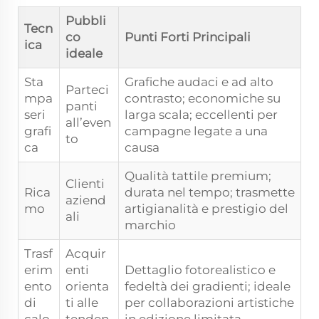
Pubbli
Tecn
co
Punti Forti Principali
ica
ideale
Sta
Grafiche audaci e ad alto
Parteci
mpa
contrasto; economiche su
panti
seri
larga scala; eccellenti per
all’even
grafi
campagne legate a una
to
ca
causa
Qualità tattile premium;
Clienti
Rica
durata nel tempo; trasmette
aziend
mo
artigianalità e prestigio del
ali
marchio
Trasf
Acquir
erim
enti
Dettaglio fotorealistico e
ento
orienta
fedeltà dei gradienti; ideale
di
ti alle
per collaborazioni artistiche
calo
tenden
in edizione limitata