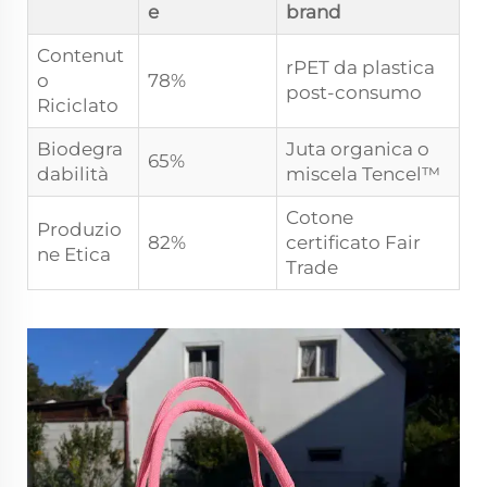
e
brand
Contenut
rPET da plastica
o
78%
post-consumo
Riciclato
Biodegra
Juta organica o
65%
dabilità
miscela Tencel™
Cotone
Produzio
82%
certificato Fair
ne Etica
Trade