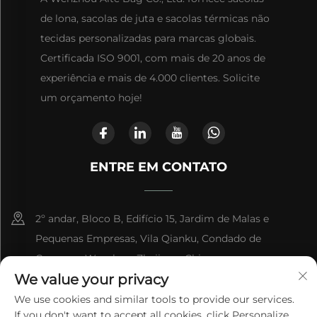
de lona, sacolas de juta e sacolas térmicas não
tecidas personalizadas para marcas globais.
Certificada ISO 9001, com mais de 20 anos de
experiência e mais de 4.000 clientes. Solicite
um orçamento hoje!
ENTRE EM CONTATO
2º andar, Bloco B, Edifício 15, Jardim de Malas e
Pequenas Empresas, Vila Qianku, Condado de
Cangnan, Wenzhou, Zhejiang, China
We value your privacy
+86-13868363329
We use cookies and similar tools to provide our services.
If you don't want to accept all cookies, click Personalize