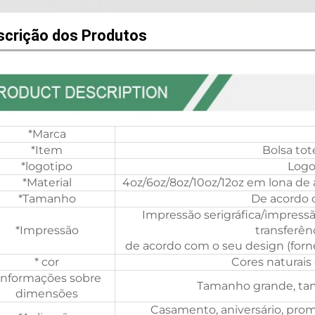
scrição dos Produtos
*Marca
*Item
Bolsa tot
*logotipo
Logo
*Material
4oz/6oz/8oz/10oz/12oz em lona de
*Tamanho
De acordo 
Impressão serigráfica/impress
*Impressão
transferên
de acordo com o seu design (forn
* cor
Cores naturais
informações sobre
Tamanho grande, t
dimensões
Casamento, aniversário, prom