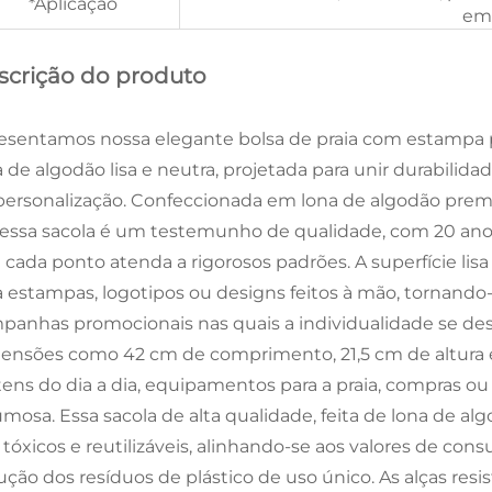
*Aplicação
em
scrição do produto
esentamos nossa elegante bolsa de praia com estampa 
 de algodão lisa e neutra, projetada para unir durabilidad
personalização. Confeccionada em lona de algodão premi
, essa sacola é um testemunho de qualidade, com 20 an
 cada ponto atenda a rigorosos padrões. A superfície lis
a estampas, logotipos ou designs feitos à mão, tornando-
panhas promocionais nas quais a individualidade se d
ensões como 42 cm de comprimento, 21,5 cm de altura e
itens do dia a dia, equipamentos para a praia, compras
umosa. Essa sacola de alta qualidade, feita de lona de al
 tóxicos e reutilizáveis, alinhando-se aos valores de co
ução dos resíduos de plástico de uso único. As alças resi