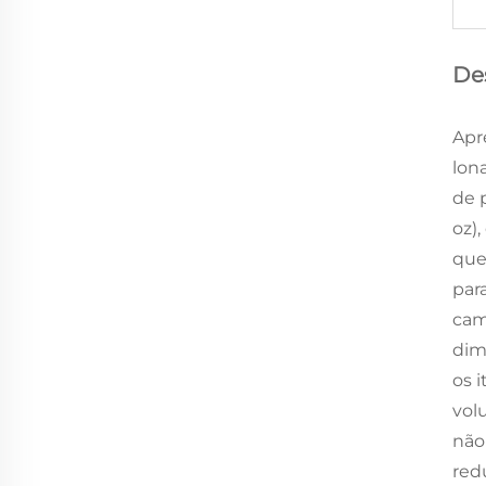
De
Apr
lona
de 
oz)
que
par
cam
dim
os 
vol
não
red