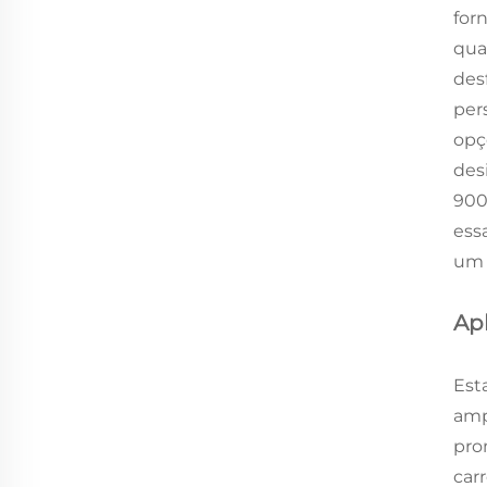
for
qua
des
per
opç
des
900
ess
um 
Ap
Est
amp
pro
car