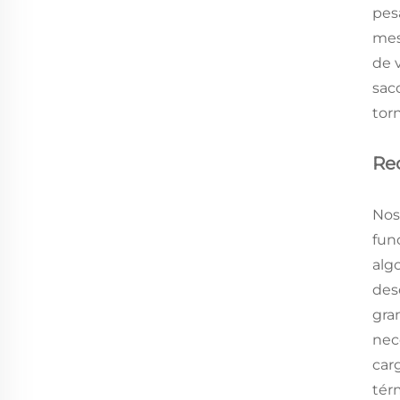
pes
mes
de 
sac
tor
Re
Nos
fun
alg
des
gra
nec
car
tér