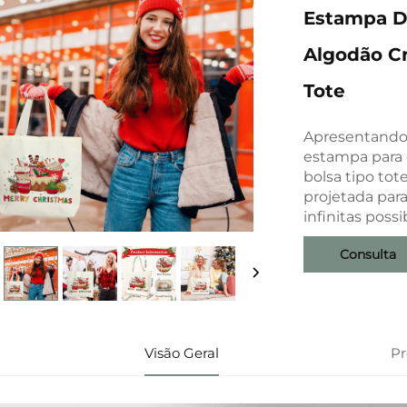
Estampa De
Algodão C
Tote
Apresentando 
estampa para
bolsa tipo tot
projetada para
infinitas poss
Consulta
Visão Geral
P