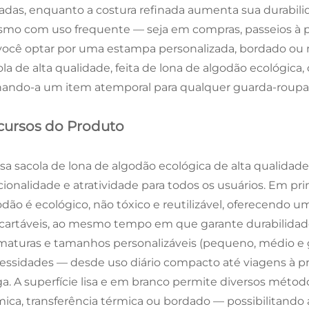
adas, enquanto a costura refinada aumenta sua durabil
mo com uso frequente — seja em compras, passeios à p
você optar por uma estampa personalizada, bordado ou 
ola de alta qualidade, feita de lona de algodão ecológica
nando-a um item atemporal para qualquer guarda-roupa 
cursos do Produto
sa sacola de lona de algodão ecológica de alta qualidade
cionalidade e atratividade para todos os usuários. Em pr
odão é ecológico, não tóxico e reutilizável, oferecendo u
cartáveis, ao mesmo tempo em que garante durabilidade
maturas e tamanhos personalizáveis (pequeno, médio e g
essidades — desde uso diário compacto até viagens à p
ga. A superfície lisa e em branco permite diversos métod
mica, transferência térmica ou bordado — possibilitando