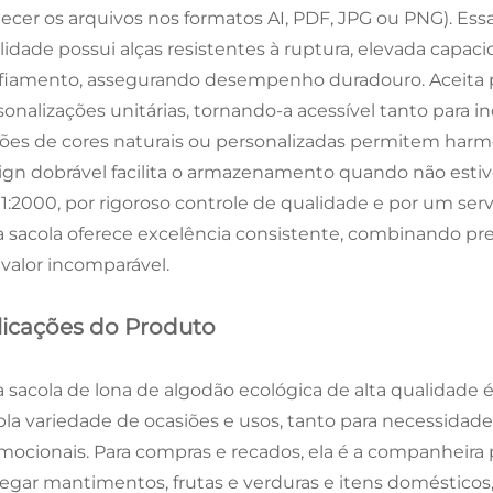
necer os arquivos nos formatos AI, PDF, JPG ou PNG). Essa
lidade possui alças resistentes à ruptura, elevada capaci
fiamento, assegurando desempenho duradouro. Aceita 
sonalizações unitárias, tornando-a acessível tanto para 
ões de cores naturais ou personalizadas permitem harm
ign dobrável facilita o armazenamento quando não estive
1:2000, por rigoroso controle de qualidade e por um serv
a sacola oferece excelência consistente, combinando pre
valor incomparável.
licações do Produto
a sacola de lona de algodão ecológica de alta qualidade 
la variedade de ocasiões e usos, tanto para necessidad
mocionais. Para compras e recados, ela é a companheira p
regar mantimentos, frutas e verduras e itens domésticos