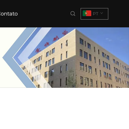
ontato
PT