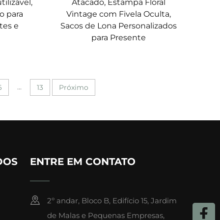
ilizável,
Atacado, Estampa Floral
o para
Vintage com Fivela Oculta,
tes e
Sacos de Lona Personalizados
para Presente
...
6
13
Próximo
DOS
ENTRE EM CONTATO
2º andar, Bloco B, Edifício 15, Jardim
de Malas e Pequenas Empresas,