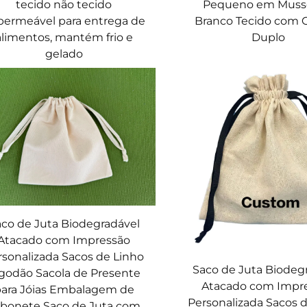
tecido não tecido
Pequeno em Muss
permeável para entrega de
Branco Tecido com 
alimentos, mantém frio e
Duplo
gelado
co de Juta Biodegradável
Atacado com Impressão
rsonalizada Sacos de Linho
Saco de Juta Biodeg
godão Sacola de Presente
Atacado com Impr
ara Jóias Embalagem de
Personalizada Sacos 
bonete Saco de Juta com