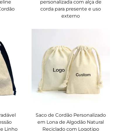
eline
personalizada com alça de
Cordão
corda para presente e uso
externo
radável
Saco de Cordão Personalizado
essão
em Lona de Algodão Natural
de Linho
Reciclado com Logotipo