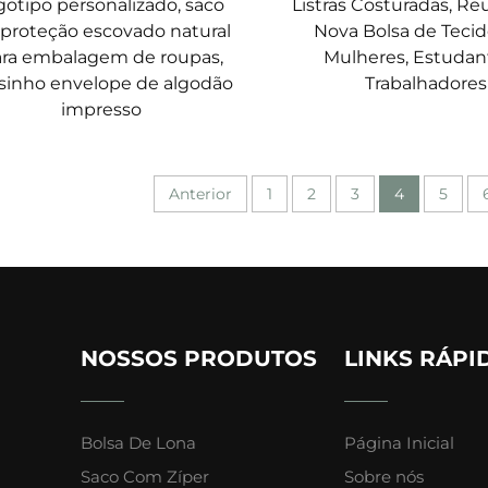
gotipo personalizado, saco
Listras Costuradas, Reut
 proteção escovado natural
Nova Bolsa de Tecid
ra embalagem de roupas,
Mulheres, Estudan
sinho envelope de algodão
Trabalhadores
impresso
Anterior
1
2
3
4
5
NOSSOS PRODUTOS
LINKS RÁPI
Bolsa De Lona
Página Inicial
Saco Com Zíper
Sobre nós