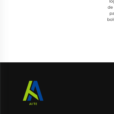
lo
de
pa
bol