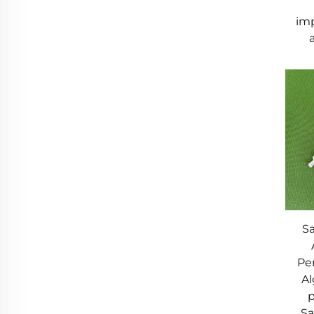
im
Sa
Pe
Al
p
Sa