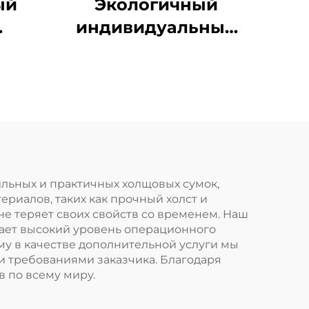
ый
Экологичный
индивидуальный
й
пустой хлопковый
з
мешочек с
го
застежкой-
ого
молнией, сумки для
шный
макияжа, простая
 для
холщовая
х
косметичка с
тильных и практичных холщовых сумок,
риалов, таких как прочный холст и
логотипом
не теряет своих свойств со временем. Наш
ает высокий уровень операционного
му в качестве дополнительной услуги мы
и требованиями заказчика. Благодаря
 по всему миру.