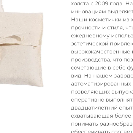
холста с 2009 года. 
инновациям выделяет
Наши косметички из х
прочности и стиля, чт
ежедневному исполь
эстетической привле
высококачественные 
производства, что по
сочетающие в себе ф
вид. На нашем заводе
автоматизированных 
позволяющих выпускат
оперативно выполнят
двадцатилетний опыт 
охватывающая более ч
понимать разнообраз
обеспечивать соотве