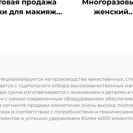
товая продажа
Многоразов
ки для макияжа
женский
из холста с
упаковочны
застежкой-
мешочек и
молнией,
органическо
дивидуальный
переработанн
отип, хлопковые
хлопка, роско
сумки,
белый мешочек
осметическая
ювелирны
 специализируется на производстве качественных, с
ется с тщательного отбора высококачественных мате
ка, золотистая
изделий и
ая сумка изготавливается с вниманием к деталям и 
кстура молнии
косметики
и с самым современным оборудованием обеспечив
в сегменте продажи косметичек очень высока; поэто
мок в соответствии с потребностями и техническим
лиентов и успешно удерживаем более 4000 клиентов