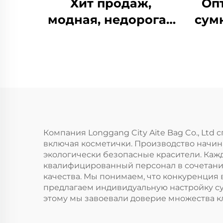
Хит продаж,
Оп
модная, недорогая
сум
сумка для
путешествий,
хранения, смены
вещей, карандашей,
ин
ключей,
лог
переработанная
экосумка,
к
Компания Longgang City Aite Bag Co., Ltd
включая косметички. Производство начина
косметички с
сум
экологически безопасные красители. Кажд
индивидуальным
те
квалифицированный персонал в сочетани
качества. Мы понимаем, что конкуренция 
логотипом,
предлагаем индивидуальную настройку су
хлопковая
этому мы завоевали доверие множества к
холщовая сумка с