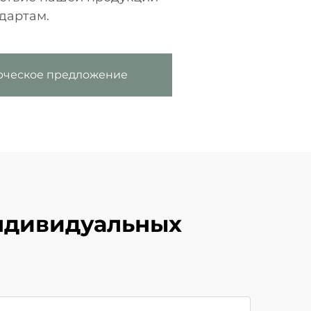
дартам.
рческое предложение
ндивидуальных