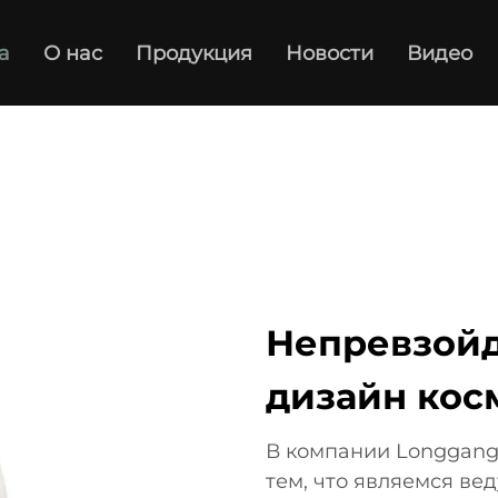
а
О нас
Продукция
Новости
Видео
Непревзойд
дизайн кос
В компании Longgang C
тем, что являемся в