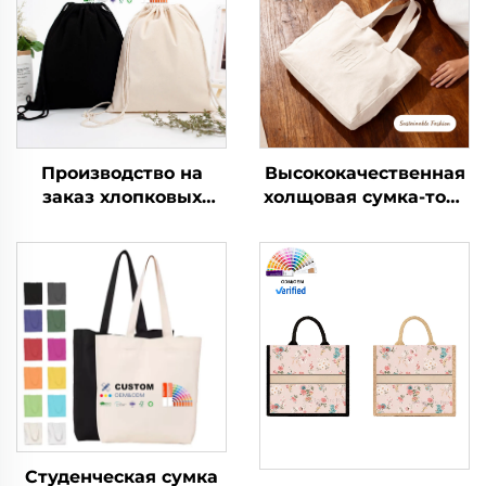
Производство на
Высококачественная
заказ хлопковых
холщовая сумка-тоут
водонепроницаемых
с индивидуальным
сумок-рюкзаков из
логотипом, оптовая
холста для улицы,
продажа,
путешествий,
многоразовая, с
повседневной носки,
застежкой-молнией,
спорта на шнурке
средний размер,
рекламная
подарочная сумка с
рисунком букв
Студенческая сумка