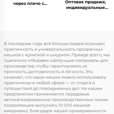
Оптовая продажа,
через плечо с
индивидуальные
индивидуальным
холщовые сумки-тоут
логотипом, холщовая
с цветочным
сумка-тоут, модная
рисунком,
расцветка, оптовая
винтажный
продажа, рекламная
цветочный дизайн с
хлопковая сумка с
потайной пряжкой,
чистым рисунком
В последние годы всё больше людей осознают
печать методом
практичность и универсальность прозрачных
термопереноса, в
мешков с кулиской и шнурком. Прежде всего, мы
подарок
тщательно отбираем наилучшие материалы для
производства, чтобы гарантировать их
прочность, долговечность и лёгкость. Это
означает, что наши мешки можно использовать
практически в любой сфере — от спорта и
путешествий до повседневных дел. На нашем
предприятии применяются передовые
автоматизированные производственные линии,
позволяющие выпускать 10 000 мешков
ежедневно. Благодаря нашей приверженности