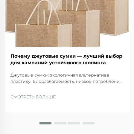
Почему джутовые сумки — лучший выбор
для кампаний устойчивого шопинга
Джутовые сумки: экологичная альтернатива
пластику. Биоразлагаемость, низкое потребление
воды и поглощение углерода: в чём
преимущество джута перед синтетическими
СМОТРЕТЬ БОЛЬШЕ
аналогами. Когда речь идёт о дружелюбных к
окружающей среде вариантах, джутовые сумки
выделяются по нескольким причинам. Прежде
всего, так как...