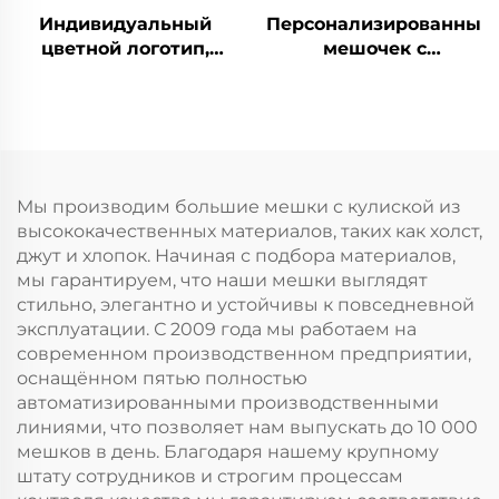
Индивидуальный
Персонализированный
цветной логотип,
мешочек с
переработанный
индивидуальным
натуральный
логотипом из
холщовый хлопковый
переработанного
мешочек на шнурке,
натурального
маленький мешочек
холщового хлопка на
с двойным шнурком,
шнурке, маленький
Мы производим большие мешки с кулиской из
белый муслин без
белый муслиновый
высококачественных материалов, таких как холст,
рисунка для
тканевый мешочек с
джут и хлопок. Начиная с подбора материалов,
хранения
двойным шнурком
мы гарантируем, что наши мешки выглядят
стильно, элегантно и устойчивы к повседневной
эксплуатации. С 2009 года мы работаем на
современном производственном предприятии,
оснащённом пятью полностью
автоматизированными производственными
линиями, что позволяет нам выпускать до 10 000
мешков в день. Благодаря нашему крупному
штату сотрудников и строгим процессам