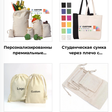
Персонализированные
Студенческая сумка
премиальные
через плечо с
мешочки из тканого
индивидуальным
материала из
логотипом, холщовая
муслина с завязками,
сумка-тоут, модная
хлопковый холщовый
расцветка, оптовая
пакет с
продажа, рекламная
индивидуальным
хлопковая сумка с
логотипом
чистым рисунком