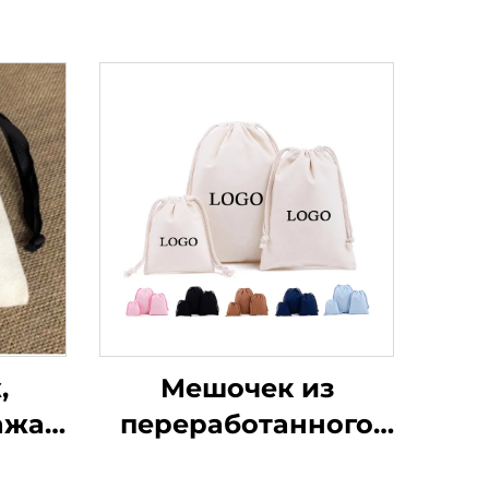
,
Мешочек из
ажа
переработанного
едних
натурального