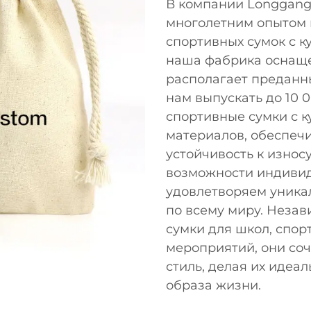
В компании Longgang C
многолетним опытом 
спортивных сумок с к
наша фабрика оснащ
располагает преданны
нам выпускать до 10 
спортивные сумки с к
материалов, обеспеч
устойчивость к износ
возможности индивид
удовлетворяем уника
по всему миру. Незав
сумки для школ, спо
мероприятий, они соч
стиль, делая их идеа
образа жизни.