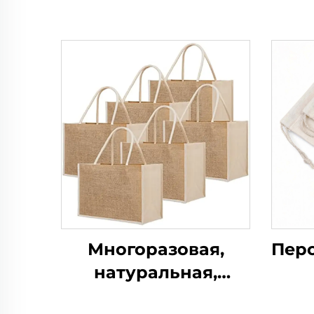
Многоразовая,
Пер
натуральная,
персонализированная,
ин