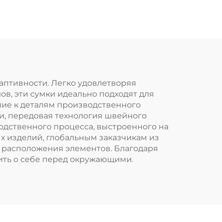
холста с подвеской,
а
с логотипом по
вашему дизайну,
ным
маленький белый
лая
мешочек из
умка
муслина с
аптивности. Легко удовлетворяя
в, эти сумки идеально подходят для
двойными
ие к деталям производственного
шнурками для
ани, передовая технология швейного
одственного процесса, выстроенного на
ювелирных
х изделий, глобальным заказчикам из
изделий
 расположения элементов. Благодаря
ить о себе перед окружающими.