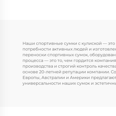
органическая,
л
складная холщовая
пе
сумка-шоппер для
н
пляжа, рисования,
хол
покупок, с
джутовым
ма
Наши спортивные сумки с кулиской — это
потребности активных людей и изготовлен
материалом
переноски спортивных сумок, оборудова
тка
процесса — это то, чем гордится компания
производства и строгий контроль качест
основе 20-летней репутации компании. С
Европы, Австралии и Америки предлагают
универсальности наших сумок и эстетич