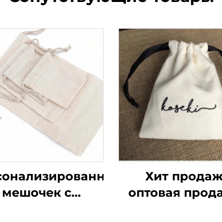
сонализированный
Хит продаж
мешочек с
оптовая прод
дивидуальным
маленьких, ср