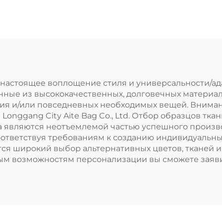
оготипом из
и больших
реработанного
мешочков н
атурального
шнурке с
щового хлопка
индивидуаль
на шнурке,
логотипом, бе
ленький белый
упаковочная с
 настоящее воплощение стиля и универсальности/ад
ные из высококачественных, долговечных материало
муслиновый
ния и/или повседневных необходимых вещей. Вниман
невый мешочек
 Longgang City Aite Bag Co., Ltd. Отбор образцов тк
ва являются неотъемлемой частью успешного произв
с двойным
оответствуя требованиям к созданию индивидуальны
шнурком
ся широкий выбор альтернативных цветов, тканей и
ным возможностям персонализации вы сможете заяв