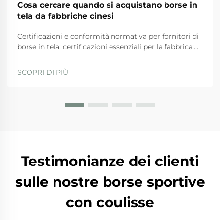
Cosa cercare quando si acquistano borse in
tela da fabbriche cinesi
Certificazioni e conformità normativa per fornitori di
borse in tela: certificazioni essenziali per la fabbrica:
ISO 9001, BSCI, GRS e SA8000 — ciò che
effettivamente garantiscono. Quando si valutano i
SCOPRI DI PIÙ
fornitori, le aziende dovrebbero privilegiare quelli
con...
Testimonianze dei clienti
sulle nostre borse sportive
con coulisse