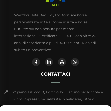
Wenzhou Aite Bag Co., Ltd. fornisce borse
personalizzate in tela, borse in iuta e borse
riutilizzabili non tessute per marchi
internazionali. Certificata ISO 9001, con oltre 20
anni di esperienza e più di 4000 clienti. Richiedi
subito un preventivo!
CONTATTACI
2° piano, Blocco B, Edificio 15, Giardino per Piccole e
Micro Imprese Specializzate in Valigeria, Città di
Qianku, Contea di Cangnan, Wenzhou, Zhejiang, Cina