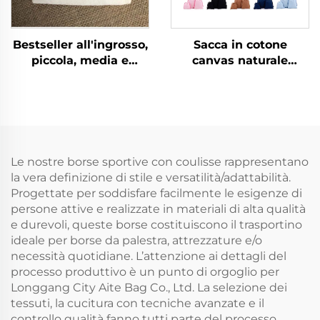
Bestseller all'ingrosso,
Sacca in cotone
piccola, media e
canvas naturale
grande borsa con
riciclato con logo
cordiglio e logo
personalizzato,
stampato
sacchetto con coulisse,
personalizzato,
piccola borsa in
sacchetto bianco per
tessuto di mussa
confezione
bianca con doppio
Le nostre borse sportive con coulisse rappresentano
cordino per gioielli
la vera definizione di stile e versatilità/adattabilità.
Progettate per soddisfare facilmente le esigenze di
persone attive e realizzate in materiali di alta qualità
e durevoli, queste borse costituiscono il trasportino
ideale per borse da palestra, attrezzature e/o
necessità quotidiane. L’attenzione ai dettagli del
processo produttivo è un punto di orgoglio per
Longgang City Aite Bag Co., Ltd. La selezione dei
tessuti, la cucitura con tecniche avanzate e il
controllo qualità fanno tutti parte del processo