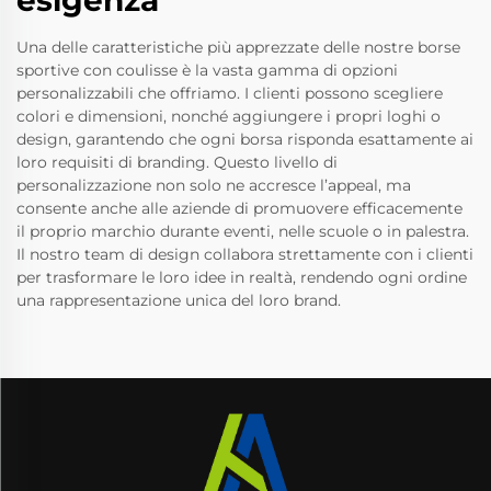
esigenza
Una delle caratteristiche più apprezzate delle nostre borse
sportive con coulisse è la vasta gamma di opzioni
personalizzabili che offriamo. I clienti possono scegliere
colori e dimensioni, nonché aggiungere i propri loghi o
design, garantendo che ogni borsa risponda esattamente ai
loro requisiti di branding. Questo livello di
personalizzazione non solo ne accresce l’appeal, ma
consente anche alle aziende di promuovere efficacemente
il proprio marchio durante eventi, nelle scuole o in palestra.
Il nostro team di design collabora strettamente con i clienti
per trasformare le loro idee in realtà, rendendo ogni ordine
una rappresentazione unica del loro brand.