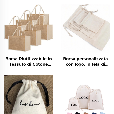
Borsa Riutilizzabile in
Borsa personalizzata
Tessuto di Cotone
con logo, in tela di
Naturale, Pieghevole,
cotone naturale
con Disegno
riciclato, con cordiglio,
Personalizzato,
piccola borsa in
Organica e Sostenibile,
mussolina bianca,
con Materiale in Juta,
tessuto con doppio
per la Spiaggia e la
cordino
Spesa