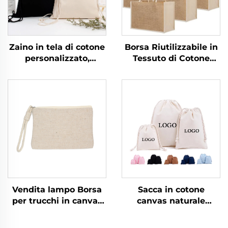
Zaino in tela di cotone
Borsa Riutilizzabile in
personalizzato,
Tessuto di Cotone
impermeabile, per
Naturale, Pieghevole,
viaggi all'aperto, uso
con Disegno
casuale e sportivo con
Personalizzato,
cordino
Organica e Sostenibile,
con Materiale in Juta,
per la Spiaggia e la
Spesa
Vendita lampo Borsa
Sacca in cotone
per trucchi in canvas
canvas naturale
riciclato multicolore
riciclato con logo
resistente con
personalizzato,