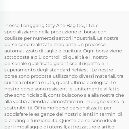
chiusura a cerniera
sacchetto con coulisse,
motivo lettere
piccola borsa in
promozionale vendita
tessuto di mussa
all'ingrosso cosmetici
bianca con doppio
Presso Longgang City Aite Bag Co., Ltd. ci
cordino per gioielli
specializziamo nella produzione di borse con
coulisse per numerosi settori industriali. Le nostre
borse sono realizzate mediante un processo
automatizzato di taglio e cucitura. Ogni borsa viene
sottoposta a più controlli di qualità e il nostro
personale qualificato garantisce il rispetto e il
superamento degli standard richiesti. Le nostre
borse sono prodotte utilizzando diversi materiali, tra
cui tela robusta e iuta, quest’ultima ecologica. Le
nostre borse sono resistenti e, unitamente al fatto
che sono riciclabili, contribuiscono sia alla nostra che
alla vostra azienda a dimostrare un impegno verso la
sostenibilità. Offriamo borse personalizzate per
soddisfare le esigenze dei nostri clienti in termini di
branding e funzionalità. Queste borse sono ideali
per l’imballaggio di utensili, attrezzature e articoli