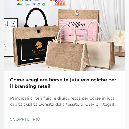
Come scegliere borse in juta ecologiche per
il branding retail
Principali criteri fisici e di sicurezza per borse in juta
di alta qualità Densità della tessitura, GSM e integrità
del materiale delle maniglie Per borse in juta di alta
qualità, ci sono determinati standard fisici che
SCOPRI DI PIÙ
devono essere rispettati per garantire durata e
sicurezza durante l'uso quotidiano. Th...