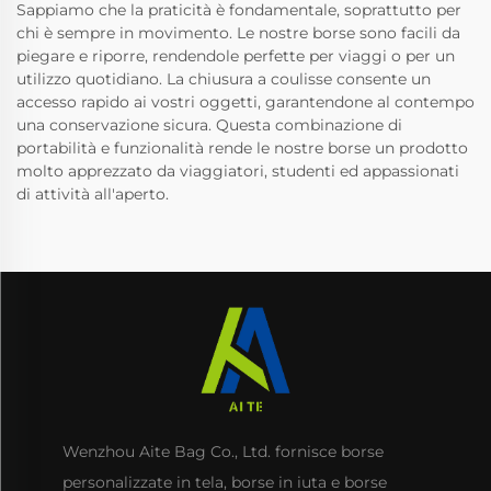
Sappiamo che la praticità è fondamentale, soprattutto per
chi è sempre in movimento. Le nostre borse sono facili da
piegare e riporre, rendendole perfette per viaggi o per un
utilizzo quotidiano. La chiusura a coulisse consente un
accesso rapido ai vostri oggetti, garantendone al contempo
una conservazione sicura. Questa combinazione di
portabilità e funzionalità rende le nostre borse un prodotto
molto apprezzato da viaggiatori, studenti ed appassionati
di attività all'aperto.
Wenzhou Aite Bag Co., Ltd. fornisce borse
personalizzate in tela, borse in iuta e borse