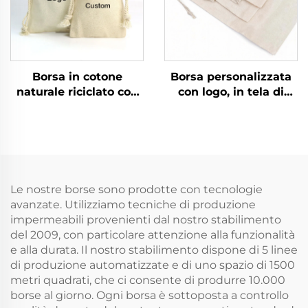
Borsa in cotone
Borsa personalizzata
naturale riciclato con
con logo, in tela di
cordiglio
cotone naturale
personalizzata, colore
riciclato, con cordiglio,
con logo
piccola borsa in
personalizzato, piccola
mussolina bianca,
borsa con doppio
tessuto con doppio
cordino, tela bianca
cordino
Le nostre borse sono prodotte con tecnologie
semplice in mussola
avanzate. Utilizziamo tecniche di produzione
per riporre
impermeabili provenienti dal nostro stabilimento
del 2009, con particolare attenzione alla funzionalità
e alla durata. Il nostro stabilimento dispone di 5 linee
di produzione automatizzate e di uno spazio di 1500
metri quadrati, che ci consente di produrre 10.000
borse al giorno. Ogni borsa è sottoposta a controllo