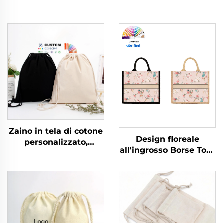
Zaino in tela di cotone
Design floreale
personalizzato,
all'ingrosso Borse Tote
impermeabile, per
in tela personalizzate
viaggi all'aperto, uso
Design vintage
casuale e sportivo con
floreale con fibbia
cordino
nascosta Stampa
transfer termico come
regalo