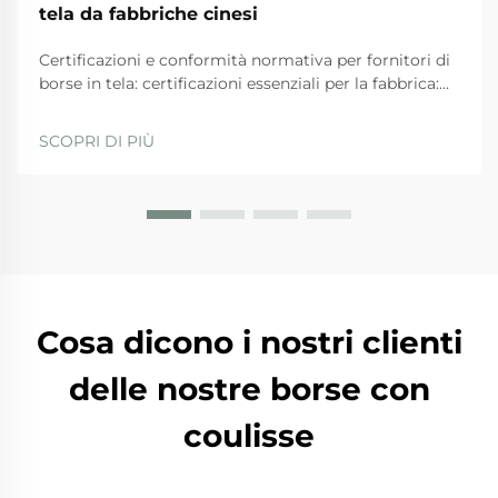
tela da fabbriche cinesi
Certificazioni e conformità normativa per fornitori di
borse in tela: certificazioni essenziali per la fabbrica:
ISO 9001, BSCI, GRS e SA8000 — ciò che
effettivamente garantiscono. Quando si valutano i
SCOPRI DI PIÙ
fornitori, le aziende dovrebbero privilegiare quelli
con...
Cosa dicono i nostri clienti
delle nostre borse con
coulisse