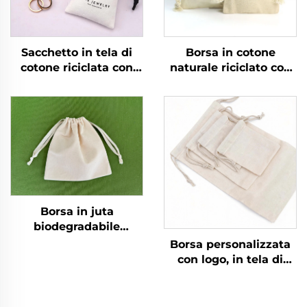
Sacchetto in tela di
Borsa in cotone
cotone riciclata con
naturale riciclato con
logo personalizzato
cordiglio
per riporre gioielli e
personalizzata, colore
anelli, sacchetto
con logo
antipolvere di lusso
personalizzato, piccola
con coulisse morbido
borsa con doppio
riutilizzabile per
cordino, tela bianca
promozioni
semplice in mussola
per riporre
Borsa in juta
biodegradabile
all'ingrosso, borse in
Borsa personalizzata
lino personalizzate,
con logo, in tela di
sacchetto regalo per
cotone naturale
gioielli, confezione per
riciclato, con cordiglio,
saponi, borsa in juta
piccola borsa in