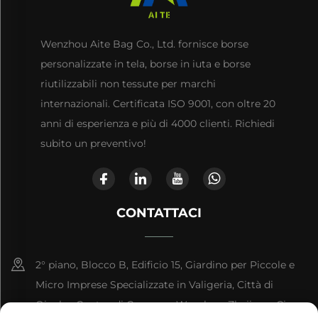
Wenzhou Aite Bag Co., Ltd. fornisce borse
personalizzate in tela, borse in iuta e borse
riutilizzabili non tessute per marchi
internazionali. Certificata ISO 9001, con oltre 20
anni di esperienza e più di 4000 clienti. Richiedi
subito un preventivo!
CONTATTACI
2° piano, Blocco B, Edificio 15, Giardino per Piccole e
Micro Imprese Specializzate in Valigeria, Città di
Qianku, Contea di Cangnan, Wenzhou, Zhejiang, Cina