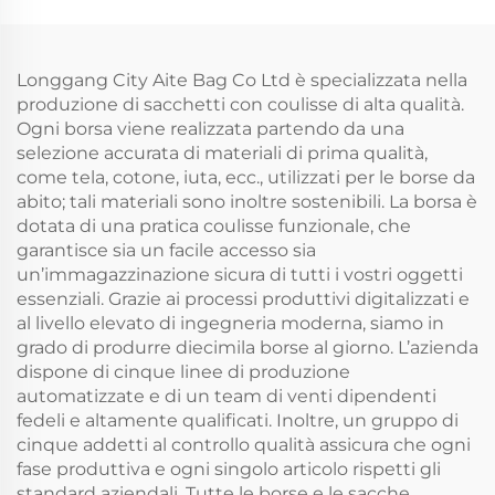
con cordiglio
mussolina bianca,
tessuto con doppio
cordino
Longgang City Aite Bag Co Ltd è specializzata nella
produzione di sacchetti con coulisse di alta qualità.
Ogni borsa viene realizzata partendo da una
selezione accurata di materiali di prima qualità,
come tela, cotone, iuta, ecc., utilizzati per le borse da
abito; tali materiali sono inoltre sostenibili. La borsa è
dotata di una pratica coulisse funzionale, che
garantisce sia un facile accesso sia
un’immagazzinazione sicura di tutti i vostri oggetti
essenziali. Grazie ai processi produttivi digitalizzati e
al livello elevato di ingegneria moderna, siamo in
grado di produrre diecimila borse al giorno. L’azienda
dispone di cinque linee di produzione
automatizzate e di un team di venti dipendenti
fedeli e altamente qualificati. Inoltre, un gruppo di
cinque addetti al controllo qualità assicura che ogni
fase produttiva e ogni singolo articolo rispetti gli
standard aziendali. Tutte le borse e le sacche