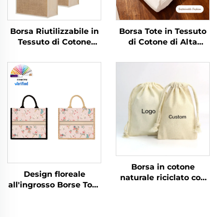
Borsa Riutilizzabile in
Borsa Tote in Tessuto
Tessuto di Cotone
di Cotone di Alta
Naturale, Pieghevole,
Qualità con Logo
con Disegno
Stampato
Personalizzato,
Personalizzato,
Organica e Sostenibile,
Vendita all'Ingrosso,
con Materiale in Juta,
Riutilizzabile, con
per la Spiaggia e la
Chiusura a Cerniera,
Spesa
Media, Borsa Regalo
Pubblicitaria con
Motivo a Lettere
Borsa in cotone
Design floreale
naturale riciclato con
all'ingrosso Borse Tote
cordiglio
in tela personalizzate
personalizzata, colore
Design vintage
con logo
floreale con fibbia