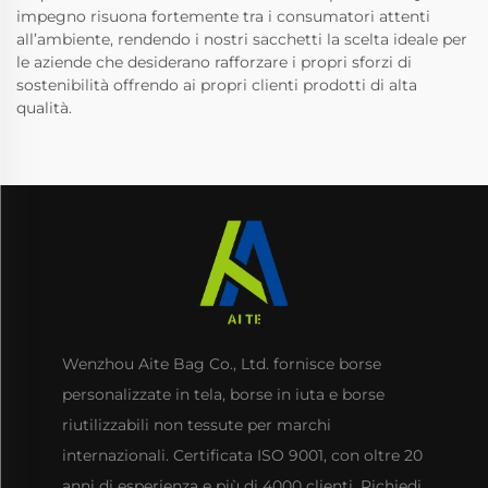
impegno risuona fortemente tra i consumatori attenti
all’ambiente, rendendo i nostri sacchetti la scelta ideale per
le aziende che desiderano rafforzare i propri sforzi di
sostenibilità offrendo ai propri clienti prodotti di alta
qualità.
Wenzhou Aite Bag Co., Ltd. fornisce borse
personalizzate in tela, borse in iuta e borse
riutilizzabili non tessute per marchi
internazionali. Certificata ISO 9001, con oltre 20
anni di esperienza e più di 4000 clienti. Richiedi