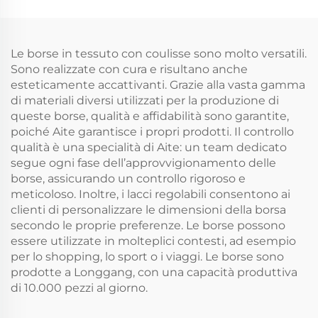
personalizzato, piccola
nascosta Stampa
borsa con doppio
transfer termico come
cordino, tela bianca
regalo
semplice in mussola
Le borse in tessuto con coulisse sono molto versatili.
per riporre
Sono realizzate con cura e risultano anche
esteticamente accattivanti. Grazie alla vasta gamma
di materiali diversi utilizzati per la produzione di
queste borse, qualità e affidabilità sono garantite,
poiché Aite garantisce i propri prodotti. Il controllo
qualità è una specialità di Aite: un team dedicato
segue ogni fase dell’approvvigionamento delle
borse, assicurando un controllo rigoroso e
meticoloso. Inoltre, i lacci regolabili consentono ai
clienti di personalizzare le dimensioni della borsa
secondo le proprie preferenze. Le borse possono
essere utilizzate in molteplici contesti, ad esempio
per lo shopping, lo sport o i viaggi. Le borse sono
prodotte a Longgang, con una capacità produttiva
di 10.000 pezzi al giorno.