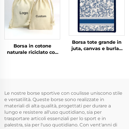
personalizzato
coulisse per uso
quotidiano, viaggi e
all'aperto
Borsa tote grande in
Borsa in cotone
juta, canvas e burlap
naturale riciclato con
con manici in corda,
cordiglio
blu scuro con stampa
personalizzata, colore
personalizzata,
con logo
abbinabile a foulard
personalizzato, piccola
colorati in seta per uso
borsa con doppio
pubblicitario
cordino, tela bianca
quotidiano
Le nostre borse sportive con coulisse uniscono stile
semplice in mussola
e versatilità. Queste borse sono realizzate in
per riporre
materiali di alta qualità, progettati per durare a
lungo e resistere all'uso quotidiano, sia per
trasportare articoli essenziali per lo sport e in
palestra, sia per l'uso quotidiano. Con vent'anni di