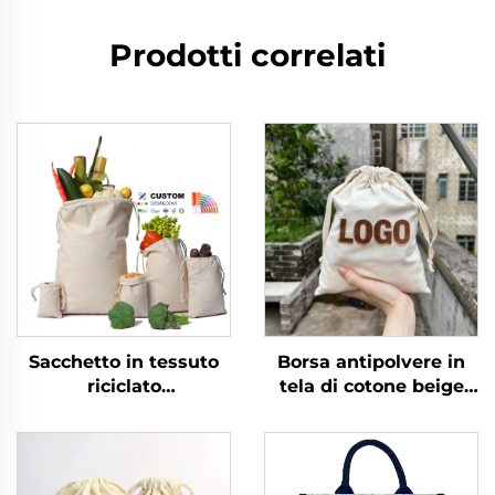
Prodotti correlati
Sacchetto in tessuto
Borsa antipolvere in
riciclato
tela di cotone beige
personalizzato di alta
con sacchetto per
qualità in mussola con
piccoli regali e stampa
coulisse, confezione in
personalizzata del
tela di cotone con logo
logo, chiusura con