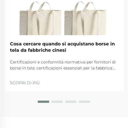
Cosa cercare quando si acquistano borse in
tela da fabbriche cinesi
Certificazioni e conformità normativa per fornitori di
borse in tela: certificazioni essenziali per la fabbrica:
ISO 9001, BSCI, GRS e SA8000 — ciò che
effettivamente garantiscono. Quando si valutano i
SCOPRI DI PIÙ
fornitori, le aziende dovrebbero privilegiare quelli
con...