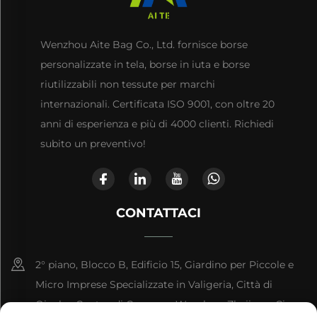
Wenzhou Aite Bag Co., Ltd. fornisce borse
personalizzate in tela, borse in iuta e borse
riutilizzabili non tessute per marchi
internazionali. Certificata ISO 9001, con oltre 20
anni di esperienza e più di 4000 clienti. Richiedi
subito un preventivo!
CONTATTACI
2° piano, Blocco B, Edificio 15, Giardino per Piccole e
Micro Imprese Specializzate in Valigeria, Città di
Qianku, Contea di Cangnan, Wenzhou, Zhejiang, Cina