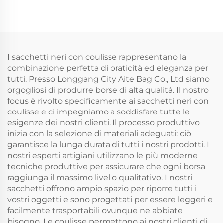
riciclato, con cordiglio,
personalizzato,
piccola borsa in
sacchetto con coulisse,
mussolina bianca,
piccola borsa in
tessuto con doppio
tessuto di mussa
cordino
bianca con doppio
I sacchetti neri con coulisse rappresentano la
cordino per gioielli
combinazione perfetta di praticità ed eleganza per
tutti. Presso Longgang City Aite Bag Co., Ltd siamo
orgogliosi di produrre borse di alta qualità. Il nostro
focus è rivolto specificamente ai sacchetti neri con
coulisse e ci impegniamo a soddisfare tutte le
esigenze dei nostri clienti. Il processo produttivo
inizia con la selezione di materiali adeguati: ciò
garantisce la lunga durata di tutti i nostri prodotti. I
nostri esperti artigiani utilizzano le più moderne
tecniche produttive per assicurare che ogni borsa
raggiunga il massimo livello qualitativo. I nostri
sacchetti offrono ampio spazio per riporre tutti i
vostri oggetti e sono progettati per essere leggeri e
facilmente trasportabili ovunque ne abbiate
bisogno. Le coulisse permettono ai nostri clienti di