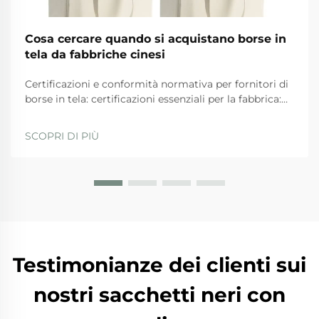
Cosa cercare quando si acquistano borse in
tela da fabbriche cinesi
Certificazioni e conformità normativa per fornitori di
borse in tela: certificazioni essenziali per la fabbrica:
ISO 9001, BSCI, GRS e SA8000 — ciò che
effettivamente garantiscono. Quando si valutano i
SCOPRI DI PIÙ
fornitori, le aziende dovrebbero privilegiare quelli
con...
Testimonianze dei clienti sui
nostri sacchetti neri con