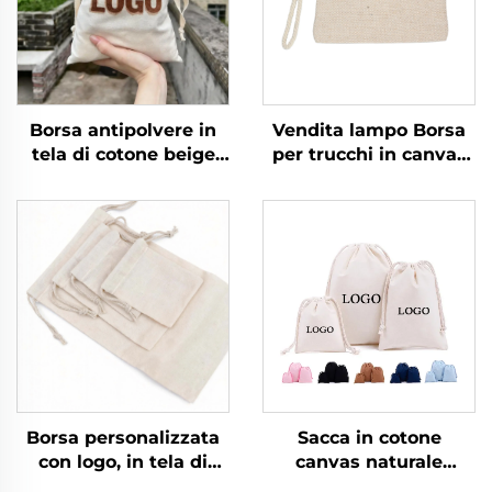
Borsa antipolvere in
Vendita lampo Borsa
tela di cotone beige
per trucchi in canvas
con sacchetto per
riciclato multicolore
piccoli regali e stampa
resistente con
personalizzata del
chiusura a cerniera
logo, chiusura con
motivo lettere
coulisse per uso
promozionale vendita
quotidiano, viaggi e
all'ingrosso cosmetici
all'aperto
Borsa personalizzata
Sacca in cotone
con logo, in tela di
canvas naturale
cotone naturale
riciclato con logo