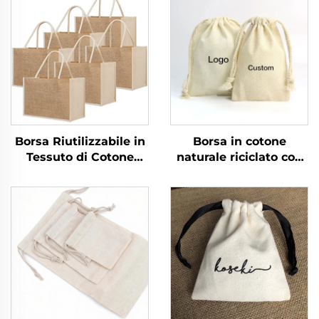
Borsa Riutilizzabile in
Borsa in cotone
Tessuto di Cotone
naturale riciclato con
Naturale, Pieghevole,
cordiglio
con Disegno
personalizzata, colore
Personalizzato,
con logo
Organica e Sostenibile,
personalizzato, piccola
con Materiale in Juta,
borsa con doppio
per la Spiaggia e la
cordino, tela bianca
Spesa
semplice in mussola
per riporre