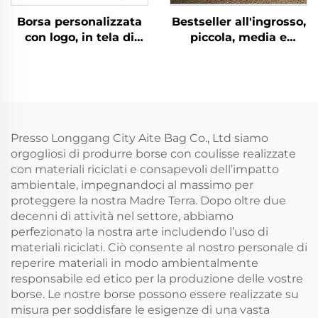
Borsa personalizzata
Bestseller all'ingrosso,
con logo, in tela di
piccola, media e
cotone naturale
grande borsa con
riciclato, con cordiglio,
cordiglio e logo
piccola borsa in
stampato
mussolina bianca,
personalizzato,
tessuto con doppio
sacchetto bianco per
cordino
confezione
Presso Longgang City Aite Bag Co., Ltd siamo
orgogliosi di produrre borse con coulisse realizzate
con materiali riciclati e consapevoli dell’impatto
ambientale, impegnandoci al massimo per
proteggere la nostra Madre Terra. Dopo oltre due
decenni di attività nel settore, abbiamo
perfezionato la nostra arte includendo l’uso di
materiali riciclati. Ciò consente al nostro personale di
reperire materiali in modo ambientalmente
responsabile ed etico per la produzione delle vostre
borse. Le nostre borse possono essere realizzate su
misura per soddisfare le esigenze di una vasta