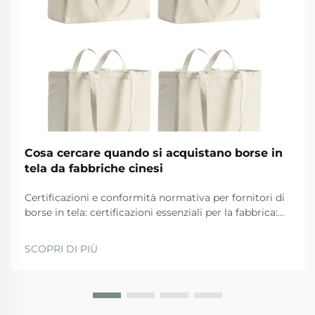
Cosa cercare quando si acquistano borse in
tela da fabbriche cinesi
Certificazioni e conformità normativa per fornitori di
borse in tela: certificazioni essenziali per la fabbrica:
ISO 9001, BSCI, GRS e SA8000 — ciò che
effettivamente garantiscono. Quando si valutano i
SCOPRI DI PIÙ
fornitori, le aziende dovrebbero privilegiare quelli
con...