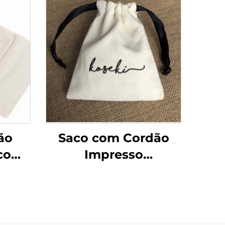
ão
Saco com Cordão
 com
Impresso
lado
Personalizado em
odão
Promoção Atacado
o
Pequeno Médio
m
Grande Saco de