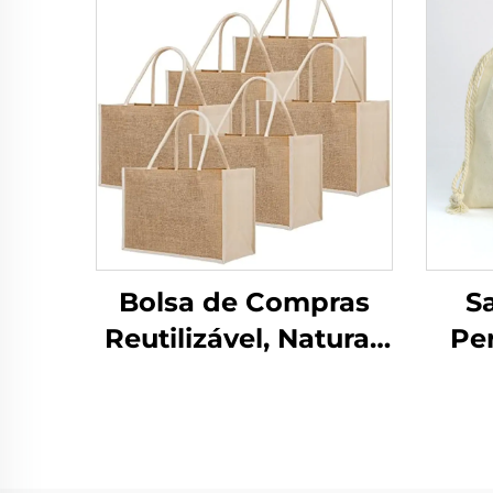
Bolsa de Compras
S
Reutilizável, Natural,
Pe
Personalizada,
Lo
Orgânica, Dobrável,
Na
em Lona para
Desenho, Praia, com