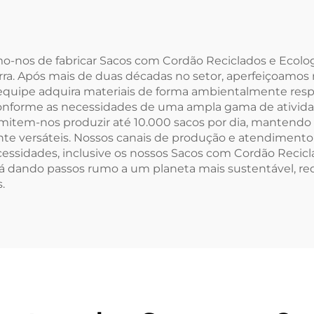
Pequeno com
Musseline Bra
ão Duplo Tecido
Tecido com Co
nco Simples em
Duplo
mo-nos de fabricar Sacos com Cordão Reciclados e Ecol
rra. Após mais de duas décadas no setor, aperfeiçoamos n
usseline para
 equipe adquira materiais de forma ambientalmente respo
rmazenamento
nforme as necessidades de uma ampla gama de atividades
mitem-nos produzir até 10.000 sacos por dia, mantendo
te versáteis. Nossos canais de produção e atendimento a
essidades, inclusive os nossos Sacos com Cordão Recic
tá dando passos rumo a um planeta mais sustentável, re
.