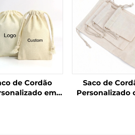
aco de Cordão
Saco de Cord
rsonalizado em
Personalizado
na de Algodão
Logotipo Recic
tural Reciclado
em Lona de Alg
com Logotipo
Natural Sac
Colorido Saco
Pequeno e