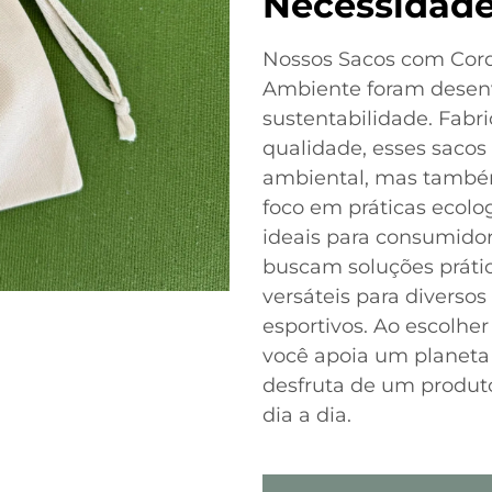
Necessidad
Nossos Sacos com Cord
Ambiente foram desenv
sustentabilidade. Fabr
qualidade, esses sacos
ambiental, mas também
foco em práticas ecolo
ideais para consumido
buscam soluções prática
versáteis para diverso
esportivos. Ao escolhe
você apoia um planet
desfruta de um produt
dia a dia.