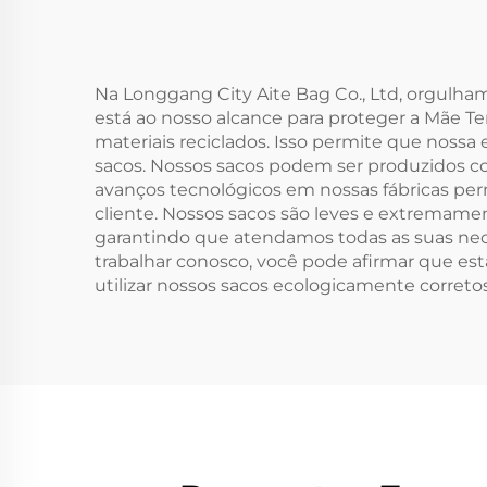
Material de Juta
Cord
Bra
Na Longgang City Aite Bag Co., Ltd, orgulha
está ao nosso alcance para proteger a Mãe Te
M
materiais reciclados. Isso permite que nossa
A
sacos. Nossos sacos podem ser produzidos co
avanços tecnológicos em nossas fábricas per
cliente. Nossos sacos são leves e extremamen
garantindo que atendamos todas as suas nec
trabalhar conosco, você pode afirmar que es
utilizar nossos sacos ecologicamente corretos