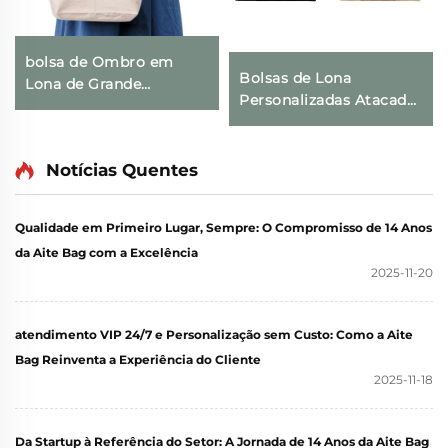
bolsa de Ombro em
Bolsas de Lona
Lona de Grande
Personalizadas Atacado
Capacidade com
com Design de Flores,
Estampa Feminina 2025,
Estampa Floral Vintage
Fechamento com Zíper,
com Fivela Oculta e
Notícias Quentes
Bolsa Transversal para
Impressão por
Compras e Comércio
Transferência Térmica
Exterior
Qualidade em Primeiro Lugar, Sempre: O Compromisso de 14 Anos
para Presente
da Aite Bag com a Excelência
2025-11-20
atendimento VIP 24/7 e Personalização sem Custo: Como a Aite
Bag Reinventa a Experiência do Cliente
2025-11-18
Da Startup à Referência do Setor: A Jornada de 14 Anos da Aite Bag