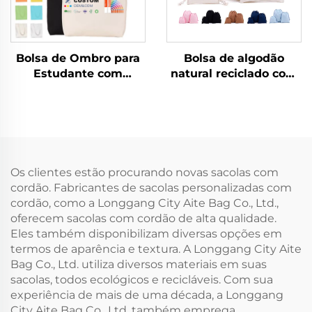
Bolsa de Ombro para
Bolsa de algodão
Estudante com
natural reciclado com
Logotipo
logotipo
Personalizado, Bolsa
personalizado,
em Lona de Algodão
bolsinho com cordão,
na Moda, Estilo
pequena bolsa de
Fashion, Atacado,
pano musseline
Bolsa em Branco para
branca com dois
Os clientes estão procurando novas sacolas com
Publicidade
cordões para joias
cordão. Fabricantes de sacolas personalizadas com
cordão, como a Longgang City Aite Bag Co., Ltd.,
oferecem sacolas com cordão de alta qualidade.
Eles também disponibilizam diversas opções em
termos de aparência e textura. A Longgang City Aite
Bag Co., Ltd. utiliza diversos materiais em suas
sacolas, todos ecológicos e recicláveis. Com sua
experiência de mais de uma década, a Longgang
City Aite Bag Co., Ltd. também emprega