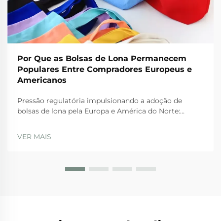
Por Que as Bolsas de Lona Permanecem
Populares Entre Compradores Europeus e
Americanos
Pressão regulatória impulsionando a adoção de
bolsas de lona pela Europa e América do Norte:
Proibições da UE sobre plásticos descartáveis e o
Plano de Ação para a Economia Circular. As rígidas
VER MAIS
regulamentações da UE estão realmente levando as
empresas a adotarem bolsas de lona nos dias atuais.
A Diretiva sobre Plásticos de Uso Único...