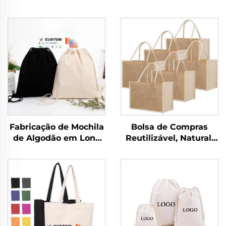
Fabricação de Mochila
Bolsa de Compras
de Algodão em Lona
Reutilizável, Natural,
Personalizada,
Personalizada,
Impermeável, para
Orgânica, Dobrável,
Viagem ao Ar Livre,
em Lona para
Casual, Esportiva com
Desenho, Praia, com
Cordão
Material de Juta