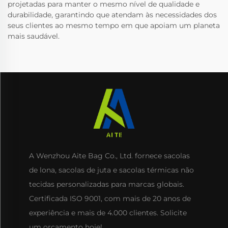
projetadas para manter o mesmo nível de qualidade e
durabilidade, garantindo que atendam às necessidades dos
seus clientes ao mesmo tempo em que apoiam um planeta
mais saudável.
A Wenzhou Aite Bag Co., Ltd. fornece sacolas
de lona, sacolas de juta e sacolas térmicas não
tecidas personalizadas para marcas globais.
Certificada ISO 9001, com mais de 20 anos de
experiência e mais de 4.000 clientes. Solicite
um orçamento hoje!