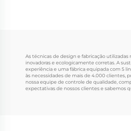
Musselina com
Org
Cordão de Ajuste,
Embalagem em
Dese
Algodão Canvas com
Ma
Logotipo
Personalizado
As técnicas de design e fabricação utilizad
inovadoras e ecologicamente corretas. A su
experiência e uma fábrica equipada com 5 li
às necessidades de mais de 4.000 clientes, 
nossa equipe de controle de qualidade, co
expectativas de nossos clientes e sabemos qu