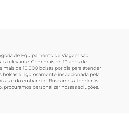
 com
Pequeno para
Presentes com
o,
Impressão de
Macia
Logotipo
a Pó,
Personalizado e
ara
Fecho com Cordão
ategoria de Equipamento de Viagem são
is relevante. Com mais de 10 anos de
nina
para Uso Diário,
 mais de 10.000 bolsas por dia para atender
Viagens e Atividades
s bolsas é rigorosamente inspecionada pela
aixas e do embarque. Buscamos atender às
ao Ar Livre
o, procuramos personalizar nossas soluções.