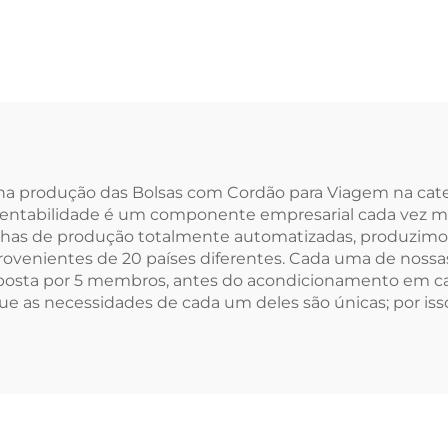
ânica, Dobrável,
Lona Reciclada
em Lona para
Logotipo
nho, Praia, com
Personalizad
terial de Juta
Luxuosa Bolsa 
com Cordão par
Reutilizável p
as na produção das Bolsas com Cordão para Viagem na c
stentabilidade é um componente empresarial cada vez ma
Promoção Femi
nhas de produção totalmente automatizadas, produzimos
provenientes de 20 países diferentes. Cada uma de nossa
mposta por 5 membros, antes do acondicionamento em c
e as necessidades de cada um deles são únicas; por iss