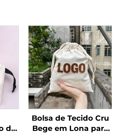
Bolsa de Tecido Cru
o de
Bege em Lona para
 em
Pó, Bolsinho