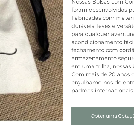
Nossas Bolsas com Co
foram desenvolvidas p
Fabricadas com materia
duráveis, leves e versá
para qualquer aventura
acondicionamento fácil
fechamento com cordão
armazenamento seguro. 
em uma trilha, nossas b
Com mais de 20 anos de
orgulhamo-nos de ent
padrões internacionais
Obter uma Cotaç