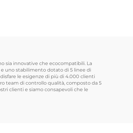
zato
con sacchetto per
lli e
piccoli regali e
tto
stampa
usso
personalizzata del
rbido
logo, chiusura con
per
coulisse per uso
quotidiano, viaggi e
no sia innovative che ecocompatibili. La
e uno stabilimento dotato di 5 linee di
all'aperto
are le esigenze di più di 4.000 clienti
ro team di controllo qualità, composto da 5
tri clienti e siamo consapevoli che le