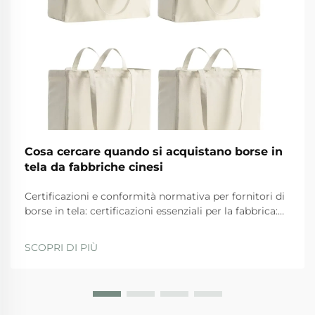
Cosa cercare quando si acquistano borse in
tela da fabbriche cinesi
Certificazioni e conformità normativa per fornitori di
borse in tela: certificazioni essenziali per la fabbrica:
ISO 9001, BSCI, GRS e SA8000 — ciò che
effettivamente garantiscono. Quando si valutano i
SCOPRI DI PIÙ
fornitori, le aziende dovrebbero privilegiare quelli
con...