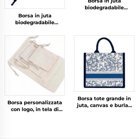
Borsa in juta
biodegradabile
all'ingrosso, borse in
Borsa in juta
lino personalizzate,
biodegradabile
sacchetto regalo per
all'ingrosso, borse in
gioielli, confezione per
lino personalizzate,
saponi, borsa in juta
sacchetto regalo per
con cordiglio
gioielli, confezione per
saponi, borsa in juta
con cordiglio
Borsa tote grande in
Borsa personalizzata
juta, canvas e burlap
con logo, in tela di
con manici in corda,
cotone naturale
blu scuro con stampa
riciclato, con cordiglio,
personalizzata,
piccola borsa in
abbinabile a foulard
mussolina bianca,