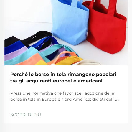
Perché le borse in tela rimangono popolari
tra gli acquirenti europei e americani
Pressione normativa che favorisce l'adozione delle
borse in tela in Europa e Nord America: divieti dell'UE
sulla plastica e Piano d'azione per l'economia
circolare. Le severe normative dell'UE stanno
SCOPRI DI PIÙ
spingendo fortemente le aziende verso l'uso di borse
in tela in questi tempi. La direttiva sugli articoli in
plastica monouso...