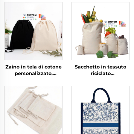
Zaino in tela di cotone
Sacchetto in tessuto
personalizzato,
riciclato
impermeabile, per
personalizzato di alta
viaggi all'aperto, uso
qualità in mussola con
casuale e sportivo con
coulisse, confezione in
cordino
tela di cotone con logo
personalizzato