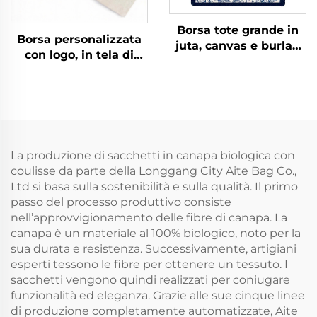
Borsa tote grande in
Borsa personalizzata
juta, canvas e burlap
con logo, in tela di
con manici in corda,
cotone naturale
blu scuro con stampa
riciclato, con cordiglio,
personalizzata,
piccola borsa in
abbinabile a foulard
mussolina bianca,
colorati in seta per uso
tessuto con doppio
pubblicitario
cordino
quotidiano
La produzione di sacchetti in canapa biologica con
coulisse da parte della Longgang City Aite Bag Co.,
Ltd si basa sulla sostenibilità e sulla qualità. Il primo
passo del processo produttivo consiste
nell’approvvigionamento delle fibre di canapa. La
canapa è un materiale al 100% biologico, noto per la
sua durata e resistenza. Successivamente, artigiani
esperti tessono le fibre per ottenere un tessuto. I
sacchetti vengono quindi realizzati per coniugare
funzionalità ed eleganza. Grazie alle sue cinque linee
di produzione completamente automatizzate, Aite